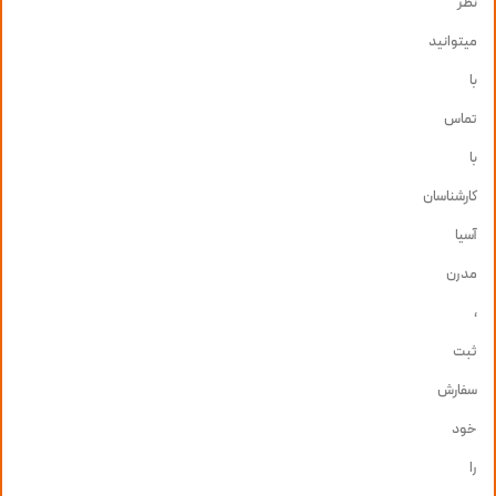
نظر
میتوانید
با
تماس
با
کارشناسان
آسیا
مدرن
،
ثبت
سفارش
خود
را