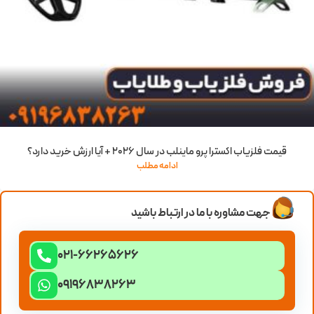
قیمت فلزیاب اکسترا پرو ماینلب در سال 2026 + آیا ارزش خرید دارد؟
ادامه مطلب
جهت مشاوره با ما در ارتباط باشید
021-66265626
09196838263