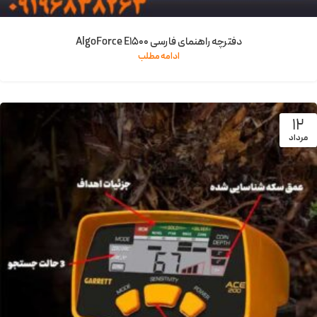
دفترچه راهنمای فارسی AlgoForce E1500
ادامه مطلب
12
مرداد