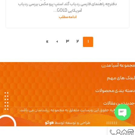
دفترچه راهنمای فارسی ردیاب گلد استپ پرو مکس بررسی ردیاب
آمریکایی GOLD...
ادامه مطلب
»
›
3
2
1
مجموعه آسیا مدرن
لینک های مهم
دسته بندی محصولات
جدیدترین مقالات
کلیه حقوق این وبسایت متعلق به مجموعه زرشناسان می باشد.
طراحی و توسعه توسط
موکو
Open chaty