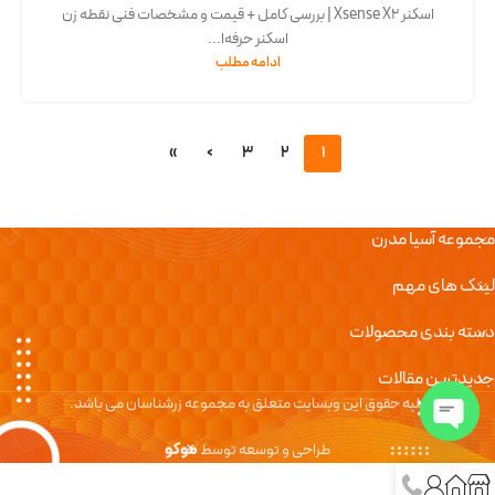
اسکنر Xsense X2 | بررسی کامل + قیمت و مشخصات فنی نقطه زن
اسکنر حرفه‌ا...
ادامه مطلب
»
›
3
2
1
مجموعه آسیا مدرن
لینک های مهم
دسته بندی محصولات
جدیدترین مقالات
کلیه حقوق این وبسایت متعلق به مجموعه زرشناسان می باشد.
طراحی و توسعه توسط
موکو
Open chaty