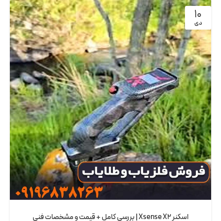
10
دی
اسکنر Xsense X2 | بررسی کامل + قیمت و مشخصات فنی