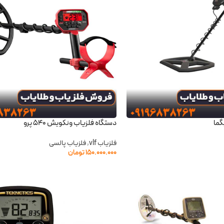
گما
دستگاه فلزیاب ونکویش 540 پرو
فلزیاب vlf
,
فلزیاب پالسی
۱۵۰.۰۰۰.۰۰۰
تومان