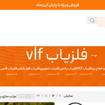
فروش ویژه تا پایان این ماه
فلزیاب vlf
و شعاع زن
فلزیاب VLF
فلزیاب پالسی
فلزیاب تصویری
فلزیاب فول آپشن
فلزیاب قلمی
41 محصول
16 محصول
14 محصول
10 محصول
5 محصول
نمایش
9
12
18
24