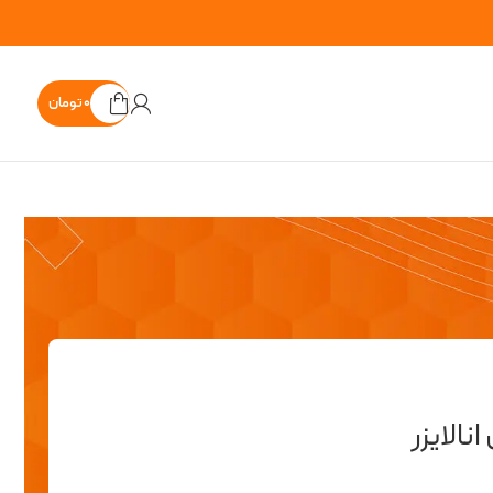
۰
تومان
نالایزر