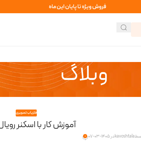
فروش ویژه تا پایان این ماه
وبلاگ
فلزیاب تصویری
آموزش کار با اسکنر رویال ا
وسط
kavoshtala
در 1405-03-07
0