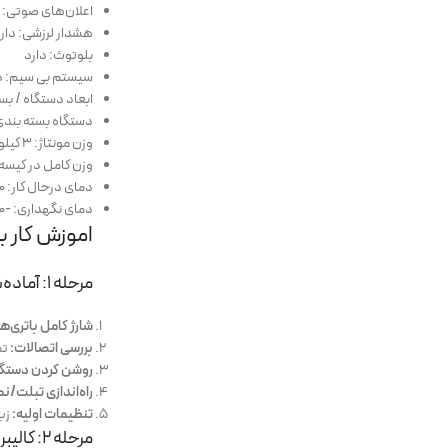
اعلان‌های صوتی: د
هشدار لرزشی: دار
بلوتوث: دارد
سیستم بی سیم: د
ابعاد دستگاه / بسته: 45×18.5×9 سا
دستگاه بسته بندی شده: 4x51x32
وزن مونتاژ: 3 کیلوگرم
وزن کامل در کیسه: 14.8 کیلوگ
دمای درحال کار: 0 درجه سانتی گراد – 70 درجه سانتی گراد
دمای نگهداری: -20 درجه سانتی گراد – 70 درجه سانتی گراد
اموزش کار با 
مرحله ۱: آماده‌سازی و راه‌اندازی اولیه
شارژ کامل باتری‌ها
بررسی اتصالات:
تم
روشن کردن دستگا
راه‌اندازی تبلت/ن
تنظیمات اولیه:
زبا
مرحله ۲: کالیبراسیون دستگاه (بسیار مهم!)