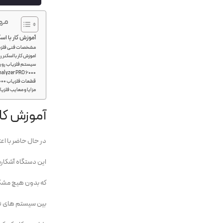
مهم
آموزش کار با اسکن
مشخصات فنی فلزیاب 
اموزش کار با اسکنر رو
سیستم فلزیاب رویال
nalyzer PRO 6000
قطعات فلزیاب Royal Analyzer PRO 6000
مزایا و معایب فلزیاب l Analyzer
آموزش کار 
در حال حاضر با اع
این دستگاه آشکار
که بدون هیچ مشکلی
بین سیستم های تو