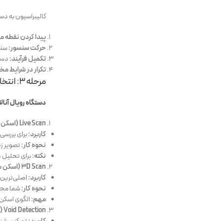
کالیبراسیون به دس
پیدا کردن نقطه م
حرکت سنسور:
سنسو
تکمیل فرآیند:
دستگ
تکرار در شرایط مخ
مرحله ۳: انتخاب حالت اسکن (Mode Selection)
دستگاه رویال آنالا
Live Scan (اسکن زنده):
کاربرد:
برای بررسی
نحوه کار:
تصویر زی
نکته:
برای تحلیل د
3D Scan (اسکن سه‌بعدی):
کاربرد:
اصلی‌ترین 
نحوه کار:
شما محدو
مهم:
الگوی اسکن (Grid Scan) باید منظم و دقیق 
Void Detection (شناسایی حفره):