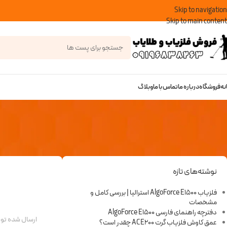
Skip to navigation
Skip to main content
نه
فروشگاه
درباره ما
تماس با ما
وبلاگ
نوشته‌های تازه
فلزیاب AlgoForce E1500 استرالیا | بررسی کامل و
مشخصات
دفترچه راهنمای فارسی AlgoForce E1500
ارسال شده ت
عمق کاوش فلزیاب گرت ACE200 چقدر است؟