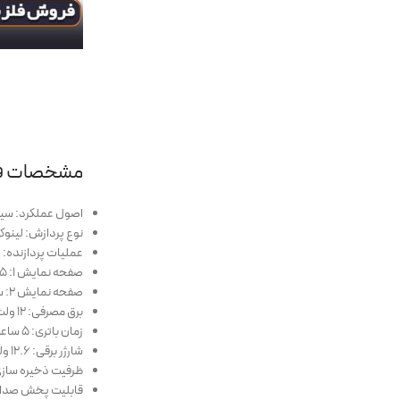
مشخصات فنی 
اصول عملکرد: سیست
نوع پردازش: لینو
عملیات پردازنده: ARM 1.4 گیگاهرتز
صفحه نمایش 1: 5 اینچ 800×480 پیکسل
صفحه نمایش 2: سیستم اندروید 8 اینچی سامسونگ
برق مصرفی: 12 ولت 370 میلی آمپر ساعت
زمان باتری: 5 ساعت
شارژر برقی: 12.6 ولت 1.2 آمپر
ظرفیت ذخیره سازی: 16 گیگاب
قابلیت پخش صدا: 