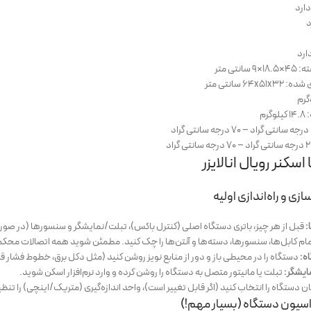
ارد
د
ارد
نتی متر
6 سانتی متر
رم
اسکنر رویال انالایزر
:
قبل از هر چیز، باتری دستگاه اصلی (کنترل باکس)، تبلت/نمایشگر و سنسورها (در صورت جد
ام کابل‌ها، سنسورها، دسته‌ها و آنتن‌ها را چک کنید. مطمئن شوید همه اتصالات مح
ه:
دستگاه را در محیطی باز و دور از منابع نویز روشن کنید (مثل دکل برق، خطوط فشار قو
مایشگر:
تبلت یا مانیتور متصل به دستگاه را روشن کرده و وارد نرم‌افزار اسکن شوید.
ن دستگاه را انتخاب کنید (اگر قابل تغییر است)، واحد اندازه‌گیری (متریک/اینچی) را تنظیم