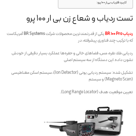
کاربرد فلزیاب بی ار 100 پرو:
تست ردیاب و شعاع زن بی ار 100 پرو
ردیاب BR 100 Pro
یکی از قدرتمندترین محصولات شرکت
BR Systems
آمریکاست
که با ترکیب چند فناوری پیشرفته، در
ردیابی طلا، نقره، مس، فضاهای خالی و حفره‌ها عملکرد بسیار دقیقی از خودش
نشون داده.این دستگاه از سه سیستم اصلی
تشکیل شده: سیستم ردیابی یونی (Ion Detector)، سیستم اسکن مغناطیسی
(Magneto Scan) و سیستم
تعیین موقعیت هدف (Long Range Locator).