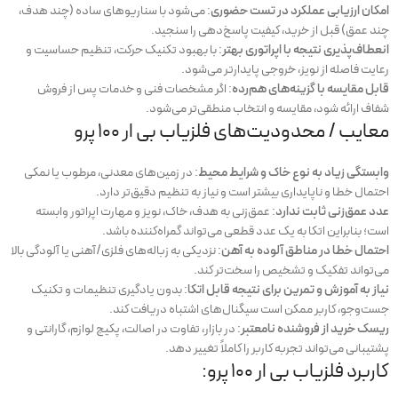
امکان ارزیابی عملکرد در تست حضوری
: می‌شود با سناریوهای ساده (چند هدف،
چند عمق) قبل از خرید، کیفیت پاسخ‌دهی را سنجید.
انعطاف‌پذیری نتیجه با اپراتوری بهتر
: با بهبود تکنیک حرکت، تنظیم حساسیت و
رعایت فاصله از نویز، خروجی پایدارتر می‌شود.
قابل مقایسه با گزینه‌های هم‌رده
: اگر مشخصات فنی و خدمات پس از فروش
شفاف ارائه شود، مقایسه و انتخاب منطقی‌تر می‌شود.
معایب / محدودیت‌های فلزیاب بی ار 100 پرو
وابستگی زیاد به نوع خاک و شرایط محیط
: در زمین‌های معدنی، مرطوب یا نمکی
احتمال خطا و ناپایداری بیشتر است و نیاز به تنظیم دقیق‌تر دارد.
عدد عمق‌زنی ثابت ندارد
: عمق‌زنی به هدف، خاک، نویز و مهارت اپراتور وابسته
است؛ بنابراین اتکا به یک عدد قطعی می‌تواند گمراه‌کننده باشد.
احتمال خطا در مناطق آلوده به آهن
: نزدیکی به زباله‌های فلزی/آهنی یا آلودگی بالا
می‌تواند تفکیک و تشخیص را سخت‌تر کند.
نیاز به آموزش و تمرین برای نتیجه قابل اتکا
: بدون یادگیری تنظیمات و تکنیک
جست‌وجو، کاربر ممکن است سیگنال‌های اشتباه دریافت کند.
ریسک خرید از فروشنده نامعتبر
: در بازار، تفاوت در اصالت، پکیج لوازم، گارانتی و
پشتیبانی می‌تواند تجربه کاربر را کاملاً تغییر دهد.
کاربرد فلزیاب بی ار 100 پرو: