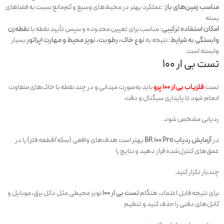
مناسب زمین‌های باز:
عملکرد بهتر در محیط‌های وسیع و کم‌مانع نسبت به فضاهای
بسته
امکان استفاده ترکیبی:
مناسب برای تعیین محدوده و سپس تأیید نقطه با
نقطه‌زن
وابستگی به شرایط:
نتیجه به
نوع خاک، رطوبت، نویز محیط و مهارت اپراتور
بسیار
وابسته است.
تست بی ار 100
تست
فلزیاب بی ار 100 پرو
باید به‌صورت میدانی و در چند نقطه با خاک‌های متفاوت
انجام شود تا پایداری سیگنال و دقت
ردیابی مشخص شود.
در
آزمایش ردیاب BR 100 Pro
بهتر است هدف‌های واقعی (سکه/قطعه فلز) را در
عمق‌های کنترل‌شده قرار دهید و نتایج را
چندبار تکرار کنید.
برای نتیجه قابل اعتماد، هنگام
تست بی ار 100
نویز محیطی مثل دکل برق، موبایل و
کابل‌های دفنی را حذف کنید و تنظیم