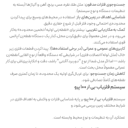
جست‌وجوی فلزات مدفون
: مثل طلا، نقره، مس، برنج، آهن و آلیاژها (بسته به
تنظیمات دستگاه و نوع سیستم).
شناسایی اهداف در زمین‌های باز
: استفاده در محیط‌های وسیع برای پیدا کردن
محدوده‌ی احتمالی وجود فلز قبل از شروع حفاری دقیق.
کمک به مکان‌یابی تقریبی
: بیشتر برای «نقطه‌زنی اولیه/تخمین محدوده» به‌کار
می‌رود و در عمل معمولاً برای دقیق‌کردن محل، کنار یک دستگاه نقطه‌زن/پالس
قوی استفاده می‌کنند.
کاربری‌های عمومی و عمرانی (در برخی استفاده‌ها)
: پیدا کردن قطعات فلزی زیر
خاک (مثل لوله/اتصالات فلزی) در شرایطی که دستگاه واقعاً از نوع القایی/نقطه‌زن
باشد—اما اگر مدل شما از نوع “دوربرد/آنتنی” باشد، دقت و اتکاپذیری‌اش برای کار
عمرانی معمولاً محل بحث است.
کاهش زمان جست‌وجو
: برای غربال‌گری اولیه یک محدوده، تا زمان کمتری صرف
نقطه‌های کاملاً تصادفی شود.
سیستم فلزیاب بی ار 100 پرو
سیستم
فلزیاب بی ار 100 پرو
بر پایه شناسایی فلزات و واکنش به اهداف فلزی در
شرایط مختلف زمین بررسی می‌شود و
عملکرد آن به تنظیمات و نوع محیط وابسته است.