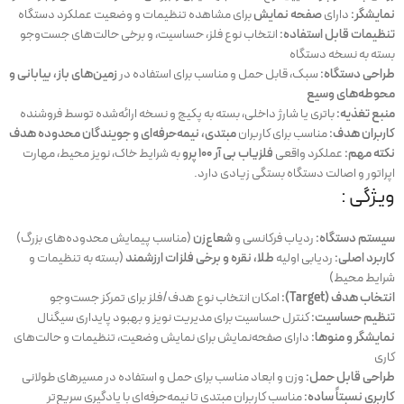
نمایشگر:
دارای
صفحه نمایش
برای مشاهده تنظیمات و وضعیت عملکرد دستگاه
تنظیمات قابل استفاده:
انتخاب نوع فلز، حساسیت، و برخی حالت‌های جست‌وجو
بسته به نسخه دستگاه
طراحی دستگاه:
سبک، قابل حمل و مناسب برای استفاده در
زمین‌های باز، بیابانی و
محوطه‌های وسیع
منبع تغذیه:
باتری یا شارژ داخلی، بسته به پکیج و نسخه ارائه‌شده توسط فروشنده
کاربران هدف:
مناسب برای کاربران
مبتدی، نیمه‌حرفه‌ای و جویندگان محدوده هدف
نکته مهم:
عملکرد واقعی
فلزیاب بی آر 100 پرو
به شرایط خاک، نویز محیط، مهارت
اپراتور و اصالت دستگاه بستگی زیادی دارد.
ویژگی :
سیستم دستگاه:
ردیاب فرکانسی و
شعاع‌زن
(مناسب پیمایش محدوده‌های بزرگ)
کاربرد اصلی:
ردیابی اولیه
طلا، نقره و برخی فلزات ارزشمند
(بسته به تنظیمات و
شرایط محیط)
انتخاب هدف (Target):
امکان انتخاب نوع هدف/فلز برای تمرکز جست‌وجو
تنظیم حساسیت:
کنترل حساسیت برای مدیریت نویز و بهبود پایداری سیگنال
نمایشگر و منوها:
دارای صفحه‌نمایش برای نمایش وضعیت، تنظیمات و حالت‌های
کاری
طراحی قابل حمل:
وزن و ابعاد مناسب برای حمل و استفاده در مسیرهای طولانی
کاربری نسبتاً ساده:
مناسب کاربران مبتدی تا نیمه‌حرفه‌ای با یادگیری سریع‌تر