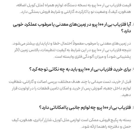
قیمت فلزیاب بی ار 100 پرو به نسخه دستگاه، لوازم همراه (مثل کویل اضافه،
هدفون، کیف)، وضعیت نو یا کارکرده، گارانتی و شرایط فروش بستگی دارد.
آیا فلزیاب بی ار 100 پرو در زمین‌های معدنی یا مرطوب عملکرد خوبی
دارد؟
در زمین‌های معدنی یا مرطوب معمولاً احتمال خطا و ناپایداری بیشتر می‌شود.
نتیجه فلزیاب بی ار 100 پرو در این شرایط به کیفیت تنظیمات، بالانس زمین (اگر
پشتیبانی شود) و میزان آلودگی فلزی وابسته است.
برای خرید فلزیاب بی ار 100 پرو باید به چه نکاتی توجه کرد؟
قبل از خرید، تست میدانی با چند هدف مختلف، بررسی اصالت و گارانتی، شفافیت
لوازم داخل جعبه، آموزش پس از خرید و امکان تامین قطعات را در اولویت قرار
دهید.
فلزیاب بی ار 100 پرو چه لوازم جانبی یا امکاناتی دارد؟
بسته به پکیج فروش، ممکن است لوازمی مثل کویل، شارژر/باتری، هدفون، کیف
حمل و دفترچه راهنما ارائه شود.