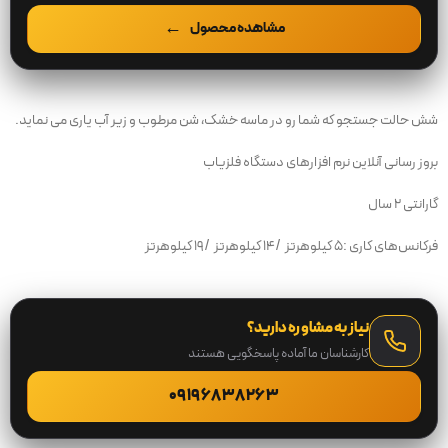
مشاهده محصول
شش حالت جستجو که شما رو در
ماسه خشک، شن مرطوب و زیر آب یاری می نماید.
بروز رسانی آنلاین نرم افزارهای دستگاه فلزیاب
گارانتی ۲ سال
فرکانس‌های کاری
:
۵ کیلوهرتز
/
۱۴ کیلوهرتز
/
۱۹ کیلوهرتز
نیاز به مشاوره دارید؟
کارشناسان ما آماده پاسخگویی هستند
09196838263