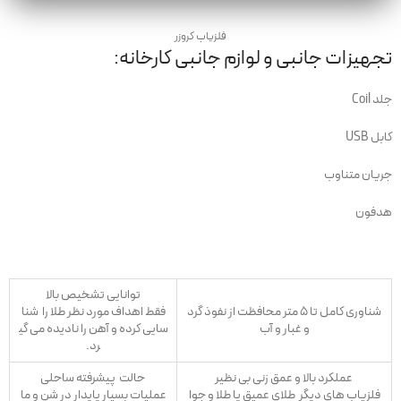
فلزیاب کروزر
تجهیزات جانبی و لوازم جانبی کارخانه
:
جلد
Coil
کابل
USB
جریان متناوب
هدفون
توانایی تشخیص بالا
شناوری کامل تا ۵ متر
محافظت از نفوذ گرد
فق
ط اهداف مورد نظر طلا را شنا
و غبار و آب
سایی کرده و آهن را نادیده می گی
رد.
عملکرد بالا و عمق زنی بی نظیر
حالت پیشرفته ساحلی
فلزیاب های دیگر طلای عمیق یا طلا و جوا
عملیات بسیار پایدار در شن و ما