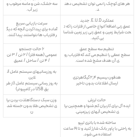
هر های کوچک را نمی توان تشخیص دهن
سه خشک، شن و ماسه مرطوب و
د.
زیر آب.
عملکرد E.U.D.
جدید
سرعت بازیابی سریع
عمق زنی اضافه!
انواع خاصی از فلزات را که ت
آماده برای پیدا کردن آنچه که دیگ
حت شرایط زمین و عمق زنی زیر زمین شناسا
ر فلزیاب ها نتواستند پیدا کنند.
یی کنید.
تنظیم سه سطح عمق
۶ حالت جستجو
سطح عمقی را تنظیم می کند که فلزیاب رو
عمومی (همه فلز) / ۲ تن / ۳ تن
ی آن هدف مشخ شده است.
/ ۴ تن / ساحل / عمیق
به روزرسانیهای سیستم عامل آن
هدفون بیسیم ۲٫۴ گیگاهرتزی
لاین
ارسال اطلاعات بدون تاخیر
به روز رسانی سیستم عامل (از طر
یق USB در کامپیوتر)
حالت
لرزش
وزن سبک دستگاهلذت بردن برا
ایده آل برای کاربران کم شنوا و همچنین برا
ی تشخیص طلا بدون خسته شد
ی تشخیص آبهای زیرزمینی.
ن
ساخته شده با باتری لیپو
به راحتی با پاور بانک شارژ کنید
و تا ۱۹ ساعت
استفاده می شود.