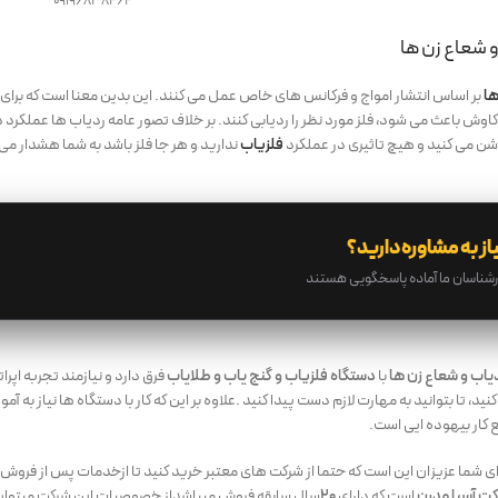
09196838262
و شعاع زن ها
ها
بر اساس انتشار امواج و فرکانس های خاص عمل می کنند. این بدین معنا است که برای ه
ش باعث می شود، فلز مورد نظر را ردیابی کنند. بر خلاف تصور عامه ردیاب ها عملکرد دیجی
شن می کنید و هیچ تاثیری در عملکرد
فلزیاب
ندارید و هر جا فلز باشد به شما هشدار می
از به مشاوره دارید؟
رشناسان ما آماده پاسخگویی هستند
یاب و شعاع زن ها
با
دستگاه فلزیاب و گنج یاب و طلایاب
فرق دارد و نیازمند تجربه اپرا
کنید، تا بتوانید به مهارت لازم دست پیدا کنید .علاوه بر این که کار با دستگاه ها نیاز به 
کار بیهوده ایی است.
ای شما عزیزان این است که حتما از شرکت های معتبر خرید کنید تا ازخدمات پس از فروش و 
ت آسیا مدرن
است که دارای
۲۰
سال سابقه فروش میباشداز خصوصیات این شرکت میتوان ب