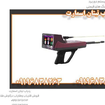
ستم دوربرد
نگ های قیمتی
ردیاب تیتان اسمارت
فروش فلزیاب وطلایاب درکاوش طلا
09196838263