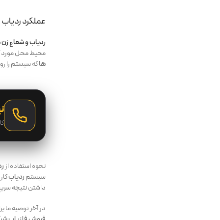
عملکرد ردیاب 
ردیاب و شعاع زن 
محیط محل مورد کاو
ها
که سیستم را رو
نی
کا
نحوه استفاده از
رد
سیستم
ردیاب
کار 
داشتن نتیجه سریع 
در آخر توصیه ما بر
فروش
فلزیاب
شرک