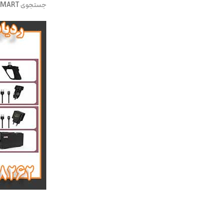
جستجوی
 SMART