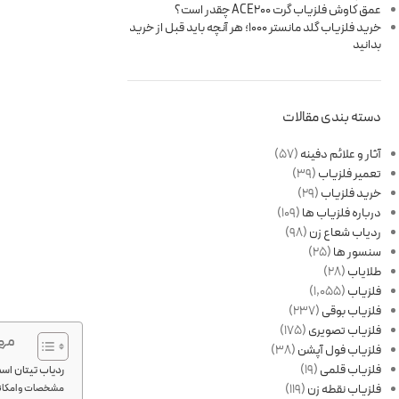
عمق کاوش فلزیاب گرت ACE200 چقدر است؟
خرید فلزیاب گلد مانستر 1000؛ هر آنچه باید قبل از خرید
بدانید
دسته بندی مقالات
آثار و علائم دفینه
(57)
تعمیر فلزیاب
(39)
خرید فلزیاب
(29)
درباره فلزیاب ها
(109)
ردیاب شعاع زن
(98)
سنسور ها
(25)
طلایاب
(28)
فلزیاب
(1,055)
فلزیاب بوقی
(237)
فلزیاب تصویری
(175)
مهم
فلزیاب فول آپشن
(38)
فلزیاب قلمی
(19)
ردیاب تیتان اس
فلزیاب نقطه زن
(119)
مشخصات و امکانات ردیاب