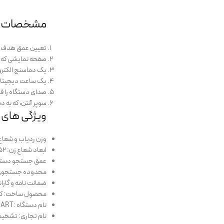
مشخصات و امکان
تعیین عمق هدف بر 
صفحه نمایشی که از
یک دماسنج الکترون
یک ساعت دیجیتا
صدای دستگاه را فع
سوپر آنتن، که به
ویژگی های م
وزن ردیاب و شعاع زن: ۶ ک
ابعاد شعاع زن: ۵۲ × ۲۴ × ۴۲ سانتی متر
عمق جستجو دستگاه: ۲۰
محدوده جستجوی سطحی
ضمانت نامه و گارانتی 
محصول ساخت: کش
نام دستگاه :TITAN 500 SMART
نام تجاری: تشخیص R