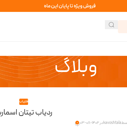
فروش ویژه تا پایان این ماه
وبلاگ
فلزیاب
ردیاب تیتان اسمار
وسط
kavoshtala
در 1402-08-03
0