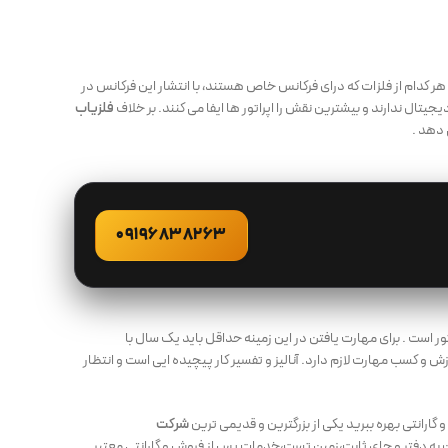
ر کدام از فلزات که درای فرکانس خاص هستند، با انتشار این فرکانس در
تال ندارند و بیشترین نقش را اپراتور ها ایفا می کنند. بر خلاف
فلزیاب
 دهد .
09196838263
تور است . برای مهارت یافتن در این زمینه حداقل باید یک سال با
آموزش و کسب مهارت لازم دارد. آنالیز و تفسیر کار پیچیده ایی است و انتظار
گارانتی بهره ببرید یکی از بزرگترین و قدیمی ترین
شرکت
ه دفتر و جای ثابت،زمین تست،خدمات پس از فروش و گارانتی معتبر