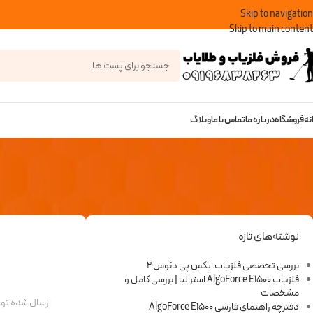
Skip to navigation
Skip to main content
نه
فروشگاه
درباره ما
تماس با ما
وبلاگ
نوشته‌های تازه
بررسی تخصصی فلزیاب ایکس پی دئوس 2
فلزیاب AlgoForce E1500 استرالیا | بررسی کامل و
مشخصات
ارسال شده ت
دفترچه راهنمای فارسی AlgoForce E1500