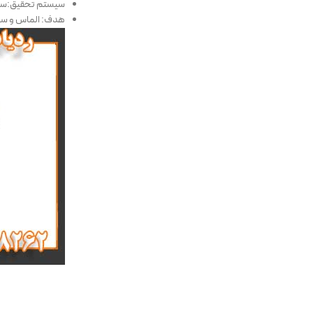
سیستم تحقیق:سی
هدف: الماس و س