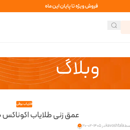
فروش ویژه تا پایان این ماه
وبلاگ
فلزیاب بوقی
عمق زنی طلایاب اکوناکس 900 چقدره
وسط
kavoshtala
در 1405-02-20
0