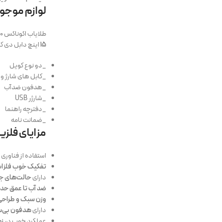
لوازم موجود
طلایاب اکوناکس ۹۰۰ (EQUINOX 900) به تنهایی دارای وزن ۶۶۰ گرم‌می باشد ولی با لوپ هایی که دارد تا وزن ۱.۴۹ کیلو گرم افزایش پیدا می کند این
۱۵
اینچ دابل دی کام
_دو نوع کویل
_کابل های شارژ و
_هدفون ضدآب
_شارژر USB
_دفترچه راهنما
_ضمانت نامه
مزایای فلزیاب b Equinox 900
استفاده از فناوری
تفکیک خوب فلزا
دارای
حالت‌های ج
ضد آب تا عمق حدود ۵ 
وزن سبک و طراحی
دارای
هدفون بی‌س
عملکرد خوب در
زم