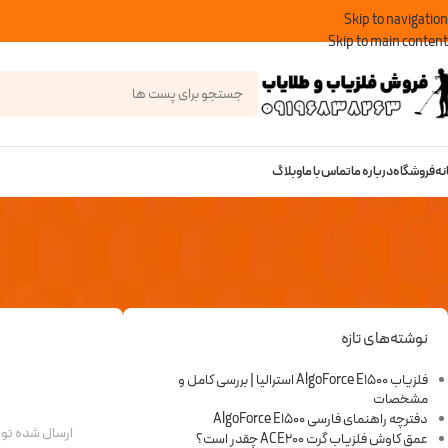
Skip to navigation
Skip to main content
نه
فروشگاه
درباره ما
تماس با ما
وبلاگ
نوشته‌های تازه
فلزیاب AlgoForce E1500 استرالیا | بررسی کامل و
مشخصات
دفترچه راهنمای فارسی AlgoForce E1500
ارسال شده ت
عمق کاوش فلزیاب گرت ACE200 چقدر است؟