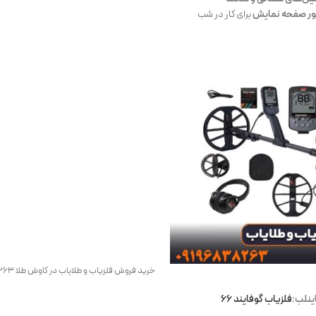
نور صفحه نمایش
برای کار در شب
خرید فروش فلزیاب و طلایاب در کاوش طلا 09196838263
ینلب:
فلزیاب گوفایند 66