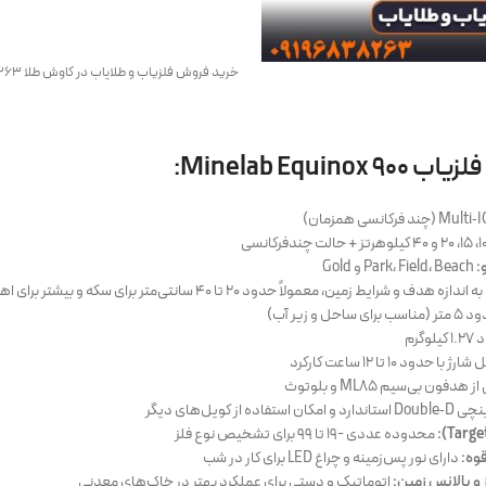
خرید فروش فلزیاب و طلایاب در کاوش طلا 09196838263
Minelab Equin:
:
Park، Field، Beach و Gold
ازه هدف و شرایط زمین، معمولاً حدود 20 تا 40 سانتی‌متر برای سکه و بیشتر برای اهداف بزرگ
حل و زیر آب)
لوگرم
 حدود 10 تا 12 ساعت کارکرد
دفون بی‌سیم ML85 و بلوتوث
محدوده عددی -19 تا 99 برای تشخیص نوع فلز
وه:
دارای نور پس‌زمینه و چراغ LED برای کار در شب
 بالانس زمین:
اتوماتیک و دستی برای عملکرد بهتر در خاک‌های معدنی