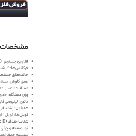
مشخصات فلزیاب ox 900
فناوری جستجو:
Multi‑IQ (چند فرکانسی همزمان)
فرکانس‌ها:
4، 5، 10، 15، 20 و 40 کیلوهرتز + حالت چندفرکانسی
حالت‌های جستجو
عمق کاوش:
بسته به اند
ضد آب:
تا عمق حدود 5 متر (مناسب برای سا
وزن دستگاه:
حدود 1.27 کی
باتری:
لیتیومی قابل شارژ با
هدفون:
پشتیبانی از ه
کویل‌ها:
کویل 11 اینچی Double‑D استاندارد و امکان استفاده از کویل‌های دیگر
شناسه هدف (Target ID):
نور صفحه و چراغ ق
سیستم حذف نویز و