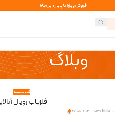
فروش ویژه تا پایان این ماه
وبلاگ
فلزیاب تصویری
فلزیاب رویال آنالایز
وسط
kavoshtala
در 1403-08-27
0