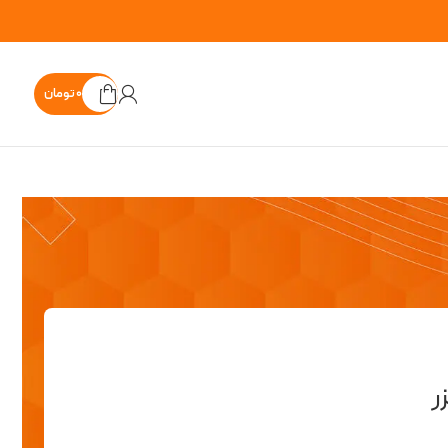
۰
تومان
ر