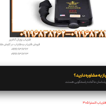
فلزیاب رویال آنالایزر
فروش فلزیاب و طلایاب در کاوش طلا
09196838262
09196838263
از به مشاوره دارید؟
رشناسان ما آماده پاسخگویی هستند
فلزیاب اکسترا ۳۰۵