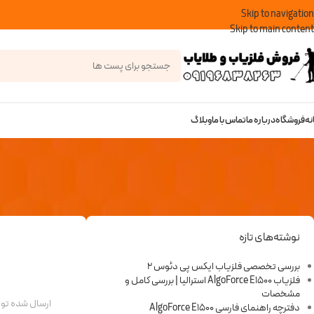
Skip to navigation
Skip to main content
نه
فروشگاه
درباره ما
تماس با ما
وبلاگ
نوشته‌های تازه
بررسی تخصصی فلزیاب ایکس پی دئوس 2
فلزیاب AlgoForce E1500 استرالیا | بررسی کامل و
مشخصات
ارسال شده ت
دفترچه راهنمای فارسی AlgoForce E1500