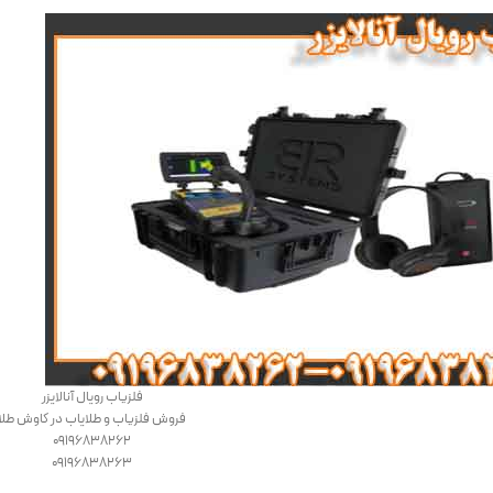
فلزیاب رویال آنالایزر
فروش فلزیاب و طلایاب در کاوش طلا
09196838262
09196838263