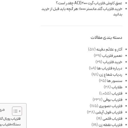
عمق کاوش فلزیاب گرت ACE200 چقدر است؟
خرید فلزیاب گلد مانستر 1000؛ هر آنچه باید قبل از خرید
بدانید
دسته بندی مقالات
آثار و علائم دفینه
(57)
تعمیر فلزیاب
(39)
خرید فلزیاب
(29)
درباره فلزیاب ها
(109)
ردیاب شعاع زن
(98)
سنسور ها
(25)
طلایاب
(28)
فلزیاب
(1,055)
فلزیاب بوقی
(237)
فلزیاب تصویری
(175)
مهم
فلزیاب فول آپشن
(38)
فلزیاب قلمی
(19)
فلزیاب رویال آنال
فلزیاب نقطه زن
(119)
دستگاه فلزیاب رویال آنالایز