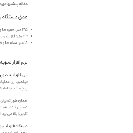
مقاله پیشنهادی:
عمق دستگاه روی
۳۵ متر: حفره ها و تونل ها (غارها، اتاق های بسته و زیرزمین)
۳۲ متر: فلزات و دفینه ها (سکه طلا صندوق، شیشه، شمشیر و مجسمه)
۱۸ متر: سکه ها و قطعات کوچک (قطعات طلا و نقره، قطعات برنز و حلقه ها)
نرم افزار تجزیه و 
این
فلزیاب تصویر
فیلمبرداری عملیات
پیچیده با برنامه 
همان طور که برای 
تصاویر کشف شده اس
کاربر را بالا می ب
دستگاه فلزیاب رویا
دهد. آن را به طور