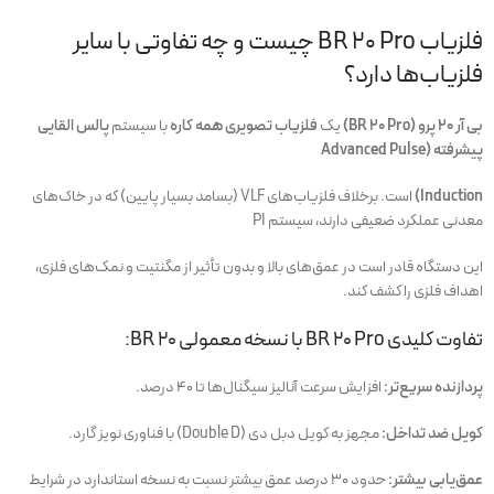
فلزیاب BR 20 Pro چیست و چه تفاوتی با سایر
فلزیاب‌ها دارد؟
بی آر ۲۰ پرو (BR 20 Pro)
یک
فلزیاب تصویری همه کاره
با سیستم
پالس القایی
پیشرفته (Advanced Pulse
Induction)
است. برخلاف فلزیاب‌های VLF (بسامد بسیار پایین) که در خاک‌های
معدنی عملکرد ضعیفی دارند، سیستم PI
این دستگاه قادر است در عمق‌های بالا و بدون تأثیر از مگنتیت و نمک‌های فلزی،
اهداف فلزی را کشف کند.
تفاوت کلیدی BR 20 Pro با نسخه معمولی BR 20:
پردازنده سریع‌تر:
افزایش سرعت آنالیز سیگنال‌ها تا ۴۰ درصد.
کویل ضد تداخل:
مجهز به کویل دبل دی‌ (Double D) با فناوری نویز گارد.
عمق‌یابی بیشتر:
حدود ۳۰ درصد عمق بیشتر نسبت به نسخه استاندارد در شرایط