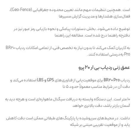
است. همچنین تنظیمات مهم مانند تعیین محدوده جغرافیایی (Geo‑Fence)،
فعال‌سازی هشدارها و مدیریت گزارش مسیرها
توضیح داده می‌شود. بخش دستورات پیامکی و نحوه بازیابی رمز عبور نیز در
دفترچه راهنما درج شده است. مطالعه این راهنما
به کاربران کمک می‌کند تا بدون نیاز به تخصص فنی، از تمامی امکانات ردیاب BR20
Pro به‌درستی استفاده کنند.
عمق زنی ردیاب بی ار 20 پرو
ردیاب
BR20 Pro
برای موقعیت‌یابی از فناوری‌های
GPS و LBS
استفاده می‌کند و
دقت آن در شرایط مناسب معمولاً حدود ۵ تا
۱۰ متر است. این دستگاه وابسته به دریافت سیگنال ماهواره‌ای است و هرچه دید به
آسمان بازتر باشد، دقت بالاتری خواهد
داشت. در محیط‌های سرپوشیده یا پارکینگ‌های طبقاتی ممکن است دقت کاهش
یابد و از موقعیت تقریبی مبتنی بر شبکه