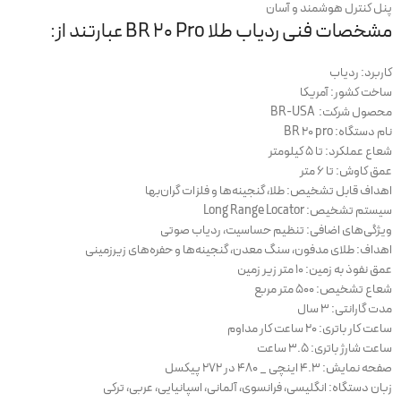
پنل کنترل هوشمند و آسان
مشخصات فنی ردیاب طلا BR 20 Pro عبارتند از:
کاربرد: ردیاب
ساخت کشور: آمریکا
محصول شرکت: BR-USA
نام دستگاه: BR 20 pro
شعاع عملکرد: تا 5 کیلومتر
عمق کاوش: تا 6 متر
اهداف قابل تشخیص: طلا، گنجینه‌ها و فلزات گران‌بها
سیستم تشخیص: Long Range Locator
ویژگی‌های اضافی: تنظیم حساسیت، ردیاب صوتی
اهداف: طلای مدفون، سنگ معدن، گنجینه‌ها و حفره‌های زیرزمینی
عمق نفوذ به زمین: 10 متر زیر زمین
شعاع تشخیص: 500 متر مربع
مدت گارانتی: 3 سال
ساعت کار باتری: 20 ساعت کار مداوم
ساعت شارژ باتری: 3.5 ساعت
صفحه نمایش: 4.3 اینچی _ 480 در 272 پیکسل
زبان دستگاه: انگلیسی، فرانسوی، آلمانی، اسپانیایی، عربی، ترکی