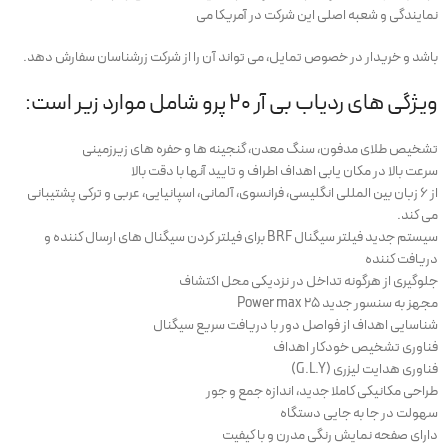
نمایندگی و شعبه اصلی این شرکت در آمریکا می
باشد و خریدار در خصوص تمایل، می تواند آن را از شرکت زرشناسان سفارش دهد.
ویژگی های ردیاب بی آر 20 پرو شامل موارد زیر است:
تشخیص طلای مدفون، سنگ معدن، گنجینه ها و حفره های زیرزمینی
سرعت بالا در مکان یابی اهداف اطراف و تایید آنها با دقت بالا
از 6 زبان بین المللی انگلیسی، فرانسوی، آلمانی، اسپانیایی، عربی و ترکی پشتیبانی
می کند.
سیستم جدید فیلتر سیگنال BRF برای فیلتر کردن سیگنال های ارسال کننده و
دریافت کننده
جلوگیری از هرگونه تداخل در نزدیکی محل اکتشاف
مجهز به سنسور جدید 25 Power max
شناسایی اهداف از فواصل دور با دریافت سریع سیگنال
فناوری تشخیص خودکار اهداف
فناوری هدایت لیزری (G.L.Y)
طراحی مکانیکی کاملا جدید، اندازه جمع و جور
سهولت در جا به جایی دستگاه
دارای صفحه نمایش رنگی مدرن و با کیفیت