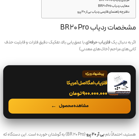
مزایای ردیاب BR20 Pro
معایب ردیاب BR20 Pro
دفترچه راهنمای فارسی ردیاب بی ار 20 پرو
مشخصات ردیاب BR20 Pro
اگر به دنبال یک
فلزیاب حرفه‌ای
با عمق‌یابی بالا، تفکیک دقیق فلزات و قابلیت حذف
کانی‌های مزاحم (خاک‌های معدنی)
پیشنهاد ویژه
فلزیاب امگا اصل آمریکا
۹۰۰.۰۰۰.۰۰۰
تومان
مشاهده محصول
هستید، احتمالاً نام
بی آر ۲۰ پرو
(BR 20 Pro)
به گوشتان خورده است. این دستگاه که