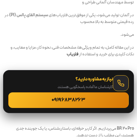
توسط مهندسان آلمانی طراحی و
در آلمان تولید می‌شود، یکی از موفق‌ترین فلزیاب‌های
سیستم القای پالس (PI)
در
رده قیمتی متوسط به بالا محسوب
می‌شود.
در این مقاله کامل، به تمام ویژگی‌ها، مشخصات فنی، نحوه کار، مزایا و معایب، و
نکات کلیدی برای خرید و استفاده از
فلزیاب
نیاز به مشاوره دارید؟
کارشناسان ما آماده پاسخگویی هستند
09196838263
BR 20 Pro
می‌پردازیم. اگر کاربر حرفه‌ای، باستان‌شناس، یا یک جوینده جدی
هستید، این مطلب را از دست ندهید.