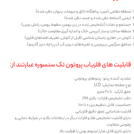
منطقه نظامی (مین، پناهگاه، اتاق و مهمات پنهان دفن شده)
ایمنی (اسلحه دفن شده و جسد دفن شده)
جستجو و نجات (تشخیص زنده در زیر بهمن، سقوط بهمن، رانش زمین)
منطقه ساخت و ساز (بررسی خاک و اندازه گیری مقاومت خاک)
کاوش در حفاری باستان شناسی (قبل از کاوش، تعریف فضاهای فلزی)
مناطق سرگرمی زیرزمینی و تعبیه‌های درون آب (دریاچه دنیز آکارسو)
قابلیت های فلزیاب پروتون تک سنسوره عبارتند از:
تشدید کننده پرتو: پرتوهای پروتونی
نوع صفحه نمایش: LCD
عمق کارکرد: تا ۲۰ متری
دقت تشخیص فلزات: بالای ۹۹٪
حساسیت: قابل تنظیم بین ۰ تا ۱۰۰
قابلیت شناسایی عمق دقیق فلزیابی
دارای قابلیت تشخیص طلا و فلزات دیگر در ارتفاعات بالا و در شرایط دمایی و
رطوبتی متفاوت
دارای باتری قابل شارژ لیتیوم یونی با ظرفیت بالا