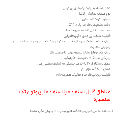
تشدید کننده پرتو: پرتوهای پروتونی
نوع صفحه نمایش: LCD
عمق کارکرد: تا ۲۰ متری
دقت تشخیص فلزات: بالای ۹۹٪
حساسیت: قابل تنظیم بین ۰ تا ۱۰۰
قابلیت شناسایی عمق دقیق فلزیابی
دارای قابلیت تشخیص طلا و فلزات دیگر در ارتفاعات بالا و در شرایط دمایی و
رطوبتی متفاوت
دارای باتری قابل شارژ لیتیوم یونی با ظرفیت بالا
وزن کل دستگاه: حدود ۴.۵ کیلوگرم
عمق دستگاه از ۲۰ تا ۵۰ متر بستگی به شرایط سختی زمین
شعاع دستگاه هزار متر
قابلیت ردیابی فلزات و تفکیک همزمان آن
مناطق قابل استفاده با استفاده از پروتون تک
سنسوره
منطقه نظامی (مین، پناهگاه، اتاق و مهمات پنهان دفن شده)