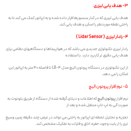
۳- هدف یابی لیزری
هدف یابی لیزری که در کنار سنسورها قرار داده شده و به اپراتور کمک می کند تا به
راحتی نقطه موردنظر را اسکن و هدف یابی کند.
۴- رادار لیزری ( Lidar Sensor )
رادار لیزری تکنولوژی جدیدی می باشد که در هواپیماها و دستگاههای نظامی برای
هدف یابی دقیق تر کاربرد دارد. با استفاده
از این تکنولوزی در دستگاه پروتون الیچ مدل LB-4 تا فاصله ۴۰ متر به اپراتور این
امکان را می دهد.
۵- نرم افزار پروتون الیچ
نرم افزار
پروتون الیچ
که اطلاعات و دیتای گرفته شده از دستگاه از طریق بلوتوث به
صورت آنی به لپ تاپ منتقل شده و بعد از
تجزیه و تحلیل لحظه ای اپراتور به راحتی می تواند در عرض چند دقیقه زمین وسیع
تری را از بابت وجود حفره، اتاق و فلزات به تفکیک مشخص کند.