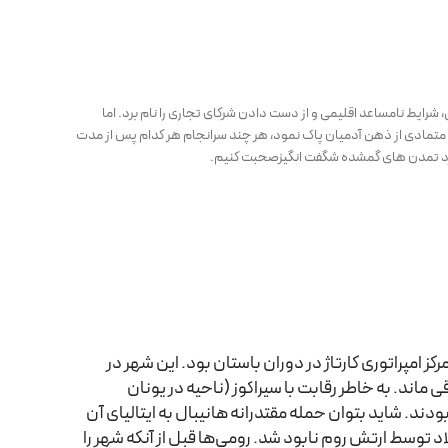
رایط نامساعد اقلیمی و از دست دادن شرکای تجاری را نام برد. اما
ی متمادی از ذهن آدمیان پاک نمود، هر چند سرانجام هر کدام پس از مدت
ورد تمدن های گمشده شگفت انگیزصحبت کنیم.
 امپراتوری کارتاژ در دوران باستان بود. این شهر در
 اصلی تبدیل شده و دست‌کم برای 3000 سال پابرجا باقی ماند. به خاطر رقابت با سیراکوز (ناحیه در یونان
دند. شاید بتوان حمله مقتدرانه هانیبال به ایتالیای آن
نبرد آنان به شمار آورد. اما سرانجام کارتاژ در سال 146 قبل از میلاد توسط ارتش روم نابود شد. رومی‌ها قبل از آنکه شهر را