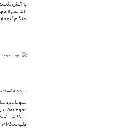
به آتش بکشند خ
هنگام فتوحات
تمدن های گمشده شگ
عموم
سنگفرش شده و ه