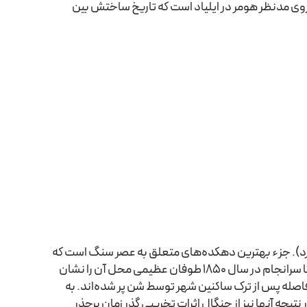
VI احتمالا متعلق به همان شهر تروی مدنظر هومر در ایلیاد است که تاریخ ساختش بین
 دارد). جزء بهترین دهکده‌های متعلق به عصر سنگ است که
در قاره اروپا واقع شده‌اند. این شهر برای صدها سال توسط ماسه پوشیده شده بود. تا سرانجام در سال 1850 طوفان عظیمی محل آن را نشان
فاصله پس از ترک ساکنین شهر توسط شن پر شده‌اند. به
یجه آنها نیز از چنگال اثرات تخریبی گذر زمان برحذر