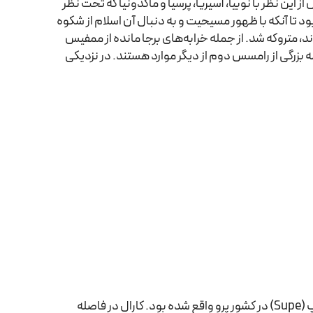
این نظر با نوبیا، آسیریا، پرسیا و ماکدونیا که تحت نظر
ود تا آنکه با ظهور مسیحیت و به دنبال آن اسلام از شکوه
6 بعد از میلاد مصر را تسخیر کردند، متروکه شد. از جمله خرابه‌های برجا مانده از ممفیس
 فراعنه و مجسمه بزرگی از رامسس دوم از دیگر موارد هستند. در نزدیکی
این شهر که یکی از کهن‌ترین شهرهای گمشده قاره آمریکا به شمار می‌رود. در دره سوپ (Supe) در کشور پرو واقع شده بود. کارال در فاصله