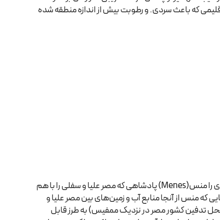
ه اما بعد از تغییرات اقلیمی که باعث سردی. و رطوبت بیش از اندازه منطقه شده
ممفیس شهری است که حدود 3100 سال پیش از میلاد تاسیس شد. این شهر افسانه‌ای را منس(Menes) پادشاهی که مصر علیا و سفلی را با هم
ی که منس از آنجا منابع آب و زمین‌های بین مصر علیا و
محل تدفین کشور مصر در نزدیک ممفیس) به طرز قابل