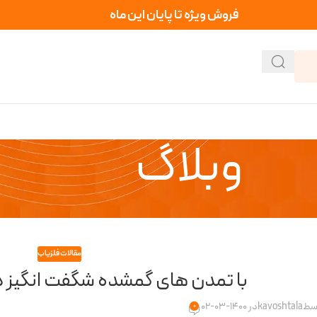
فروش ویژه تا پایان این ماه
وبلاگ
مقالات فلزیاب
با تمدن های گمشده شگفت انگیز در
وسط
kavoshtala
در 1400-03-02
0