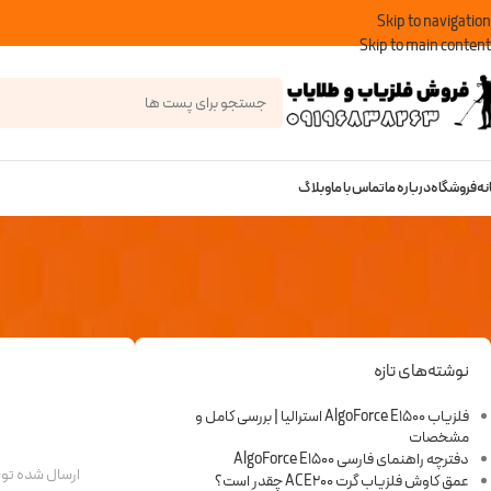
Skip to navigation
Skip to main content
نه
فروشگاه
درباره ما
تماس با ما
وبلاگ
نوشته‌های تازه
فلزیاب AlgoForce E1500 استرالیا | بررسی کامل و
مشخصات
دفترچه راهنمای فارسی AlgoForce E1500
ارسال شده ت
عمق کاوش فلزیاب گرت ACE200 چقدر است؟