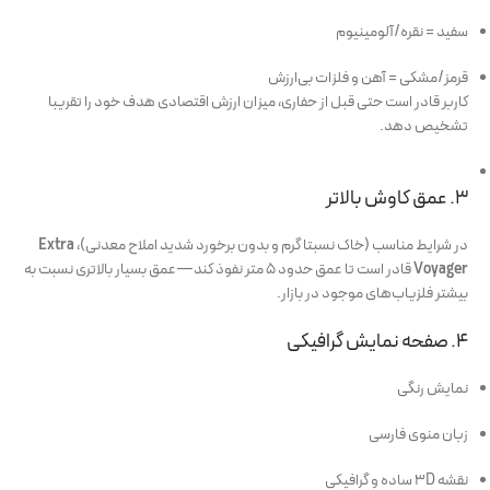
سفید = نقره/آلومینیوم
قرمز/مشکی = آهن و فلزات بی‌ارزش
کاربر قادر است حتی قبل از حفاری، میزان ارزش اقتصادی هدف خود را تقریبا
تشخیص دهد.
۳. عمق کاوش بالاتر
در شرایط مناسب (خاک نسبتا گرم و بدون برخورد شدید املاح معدنی)،
Extra
Voyager
قادر است تا عمق حدود ۵ متر نفوذ کند—عمق بسیار بالاتری نسبت به
بیشتر فلزیاب‌های موجود در بازار.
۴. صفحه نمایش گرافیکی
نمایش رنگی
زبان منوی فارسی
نقشه ۳D ساده و گرافیکی