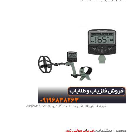
خرید فروش فلزیاب و طلایاب در کاوش طلا 09196838263
محصول پیشنهادی
:فلزیاب مولتی کروزر