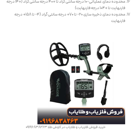
محدوده دمای عملیاتی-۱۰ درجه سانتی گراد تا +۴۰ درجه سانتی گراد (+۱۴ درجه
فارنهایت تا +۱۰۴ درجه فارنهایت)
محدوده دمای ذخیره سازی ۲۰- تا ۷۰+ درجه سانتی گراد (۴- تا ۱۵۸+ درجه
فارنهایت
خرید فروش فلزیاب و طلایاب در کاوش طلا 09196838263