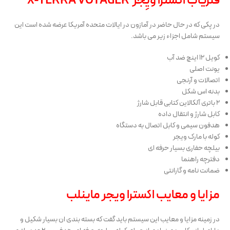
فلزیاب اکسترا وُیِجر X-TERRA VOYAGER
در پکی که در حال حاضر در آمازون در ایالات متحده آمریکا عرضه شده است این
سیستم شامل اجزاء زیر می باشد.
کویل ۱۲ اینچ ضد آب
یونت اصلی
اتصالات و آرنجی
بدنه اس شکل
2 باتری آلکالاین کتابی قابل شارژ
کابل شارژ و انتقال داده
هدفون سیمی و کابل اتصال به دستگاه
کوله با مارک ویجر
بیلچه حفاری بسیار حرفه ای
دفترچه راهنما
ضمانت نامه و گارانتی
مزایا و معایب اکسترا ویجر ماینلب
در زمینه مزایا و معایب این سیستم باید گفت که بسته بندی ان بسیار شکیل و