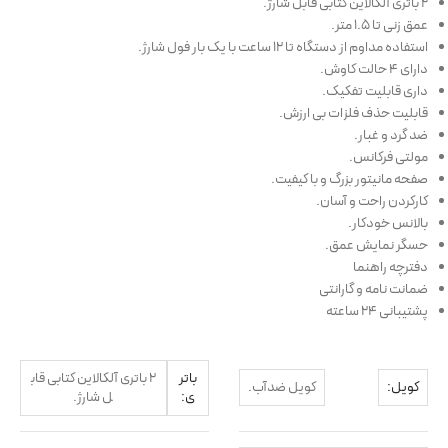
2 باتری آلکالاین کتابی قابل شارژ.
عمق زنی تا ۱.۵ متر.
استفاده مداوم از دستگاه تا ۱۲ ساعت با یک بار فول شارژ.
دارای ۴ حالت کاوش.
داری قابلیت تفکیک.
قابلیت حذف فلزات بی ارزش.
ضد گرد و غبار.
مولتی فرکانس.
صفحه مانیتور بزرگ و با کیفیت.
کارکردن راحت و آسان.
بالانس خودکار.
حسگر نمایش عمق.
دفترچه راهنما
ضمانت نامه و گارانتی
پشتیبانی ۲۴ ساعته
باتر
2 باتری آلکالاین کتابی قاب
کویل:
کویل ضدآب.
ی:
ل شارژ.