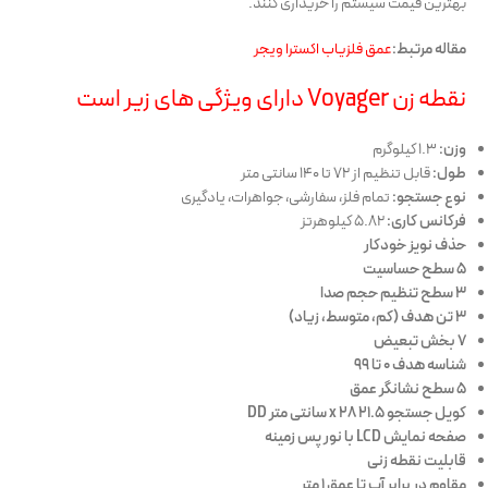
بهترین قیمت سیستم را خریداری کنند.
مقاله مرتبط:
عمق فلزیاب اکسترا ویجر
نقطه زن Voyager دارای ویژگی های زیر است
وزن:
1.3 کیلوگرم
طول:
قابل تنظیم از 72 تا 140 سانتی متر
نوع جستجو:
تمام فلز، سفارشی، جواهرات، یادگیری
فرکانس کاری:
5.82 کیلوهرتز
حذف نویز خودکار
5 سطح حساسیت
3 سطح تنظیم حجم صدا
3 تن هدف (کم، متوسط، زیاد)
7 بخش تبعیض
شناسه هدف 0 تا 99
5 سطح نشانگر عمق
کویل جستجو 21.5 x 28 سانتی متر DD
صفحه نمایش LCD با نور پس زمینه
قابلیت نقطه زنی
مقاوم در برابر آب تا عمق 1 متر