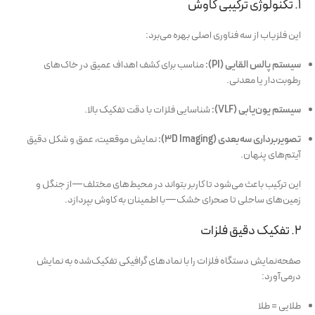
۱. تکنولوژی ترکیبی کاوش
این فلزیاب از سه فناوری اصلی بهره می‌برد:
سیستم پالس القایی (PI):
مناسب برای کشف اهداف عمیق‌ در خاک‌های
رطوبت‌دار یا معدنی.
سیستم یون‌یابی (VLF):
شناسایی فلزات با دقت تفکیک بالا.
تصویربرداری سه‌بعدی (3D Imaging):
نمایش موقعیت، عمق و شکل دقیق
آيتم‌های پنهان.
این ترکیب باعث می‌شود تا کاربر بتواند در محیط‌های مختلف—از جنگل و
زمین‌های ساحلی تا صحرای خشک—با اطمینان به کاوش بپردازد.
۲. تفکیک دقیق فلزات
صفحه‌نمایش دستگاه فلزات را با نمادهای گرافیکی تفکیک‌شده به نمایش
درمی‌آورد:
طلایی = طلا