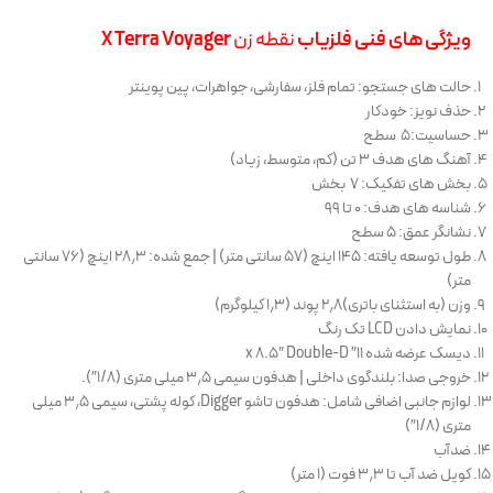
ویژگی های فنی فلزیاب
نقطه زن
X Terra Voyager
حالت های جستجو: تمام فلز، سفارشی، جواهرات، پین پوینتر
حذف نویز: خودکار
حساسیت:۵ سطح
آهنگ های هدف ۳ تن (کم، متوسط، زیاد)
بخش های تفکیک: ۷ بخش
شناسه های هدف: ۰ تا ۹۹
نشانگر عمق: ۵ سطح
طول توسعه یافته: ۱۴۵ اینچ (۵۷ سانتی متر) | جمع شده: ۲۸٫۳ اینچ (۷۶ سانتی
متر)
وزن (به استثنای باتری)۲٫۸ پوند (۱٫۳ کیلوگرم)
نمایش دادن LCD تک رنگ
دیسک عرضه شده ۱۱″ x 8.5″ Double-D
خروجی صدا: بلندگوی داخلی | هدفون سیمی ۳٫۵ میلی متری (۱/۸″).
لوازم جانبی اضافی شامل: هدفون تاشو Digger، کوله پشتی، سیمی ۳٫۵ میلی
متری (۱/۸″)
ضدآب
کویل ضد آب تا ۳٫۳ فوت (۱ متر)