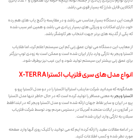
دارای لوازم کاربردی زیادی از جمله، کوله، بیلچه حرفه ای، هدفون و 2 عدد باتری
آلکالاین قابل شارژ که بسیار قوی می باشد.
قیمت این دستگاه بسیار مناسب می باشد و در مقایسه با گنج یاب های هم رده
خود دارای امکانات و ویژگی های بسیار زیادی می باشد و همین امر سبب شده
که یکی از گذینه های برتر جهت انتخاب هر کاوشگر باشد.
از معایب این دستگاه می توان عمق زنی کم این سیستم اعلام کرد، اما طلایاب
اکسترا ویجر به تازگی وارد بازار ایران شده است و ممکن است به زودی لوپ بزرگتر
برای عمق زنی بیشتر این سیستم تولید شود و این عیب نیز برطرف شود.
انواع مدل های سری فلزیاب اکسترا X-TERRA
همانگونه که میدانید شرکت ماینلب استرالیا اکسترا را در دو مدل اکسترا پرو و
اکسترا ویجر
به معنی مسافر را تولید کرده است که در حال حاظر تنها مدل اکسترا
پرو در ایران و سایر نقاط جهان ارائه شده است و مدل اکسترا ویجر که در ابتدا فقط
در آمازون در ایالات متحده آمریکا در دسترس مردم بود توسط شرکت فلزیاب
سبلان به تازگی وارد ایران شده است.
در ادامه مقالات مفید را ارائه کرده ایم که می توانید با کلیک روی آنها وارد صفحه
مورد نظر شده و کسب اطلاعات کنید.