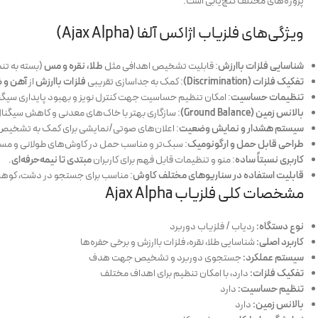
پروژه‌های مختلف گنج‌یابی است.
ویژگی‌های فلزیاب اژاکس آلفا (Ajax Alpha)
شناسایی فلزات باارزش
: قابلیت تشخیص اهدافی مثل
طلا، نقره و مس
(بسته به تن
تفکیک فلزات (Discrimination)
: کمک به جداسازی تقریبی
فلزات باارزش
از
آهن و 
تنظیمات حساسیت
: امکان تنظیم حساسیت جهت کنترل نویز و بهبود پایداری سیگ
بالانس زمین (Ground Balance)
: سازگاری بهتر با خاک‌های معدنی و کاهش سیگن
سیستم هشدار و نمایش وضعیت
: اعلان‌های صوتی/نمایشی برای کمک به تشخیص
طراحی قابل حمل و ارگونومیک
: سبک‌تر و مناسب حمل در کاوش‌های طولانی و م
کاربری نسبتاً ساده
: منو و تنظیمات قابل فهم برای کاربران
مبتدی تا نیمه‌حرفه‌ای
.
قابلیت استفاده در سناریوهای مختلف کاوش
: مناسب برای جستجو در دشت، کوهست
مشخصات کلی فلزیاب Ajax Alpha
نوع دستگاه:
ردیاب / فلزیاب دوربرد
کاربرد اصلی:
شناسایی طلا، نقره، فلزات باارزش و برخی حفره‌ها
سیستم عملکرد:
جستجوی دوربرد و تشخیص جهت هدف
تفکیک فلزات:
دارد، با امکان تنظیم برای اهداف مختلف
تنظیم حساسیت:
دارد
بالانس زمین:
دارد