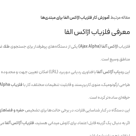
مقاله مرتبط:
آموزش کار فلزیاب اژاکس الفا برای مبتدی‌ها
معرفی فلزیاب اژاکس الفا
فلزیاب
اژاکس آلفا (Ajax Alpha)
یکی از دستگاه‌های پرطرفدار برای جستجوی
طلا، نق
مناطق وسیع است.
این
ردیاب آژاکس آلفا
با فناوری ردیابی دوربرد (LRL) امکان تعیین جهت و محدوده تقریبی هدف را فراهم می‌کند.
طراحی ارگونومیک، منوی کاربرپسند و قابلیت تنظیمات مختلف، کار با
فلزیاب Ajax Alpha
حرفه‌ای ساده‌تر کرده است.
این دستگاه در کنار شناسایی فلزات، در برخی حالت‌ها برای تشخیص
حفره و فضاهای 
اگر به دنبال یک گزینه قابل اعتماد برای کاوش میدانی هستید،
فلزیاب آژاکس آلفا
می‌
ارتقای تجهیزات شما باشد.