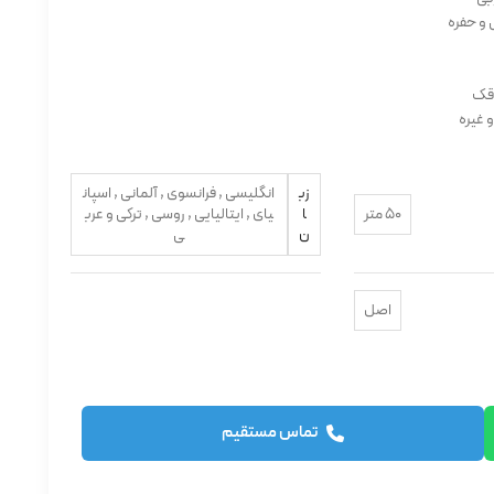
 و حفره
اقک
 غیره
زب
انگلیسی , فرانسوی , آلمانی , اسپان
50 متر
ا
یای , ایتالیایی , روسی , ترکی و عرب
ن
ی
اصل
تماس مستقیم