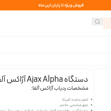
فروش ویژه تا پایان این ماه
دستگاه Ajax Alpha آژاکس آلفا
مشخصات ردیاب آژاکس آلفا:
کشور سازنده: آمریکا
عمق شناسایی: 50 متر
زبان: انگلیسی، فرانسوی، آلمانی، اسپانیایی، ایتالیایی، روسی، ترکی و ع