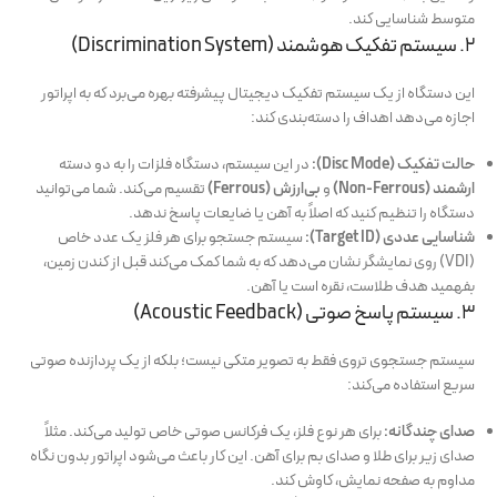
متوسط شناسایی کند.
۲. سیستم تفکیک هوشمند (Discrimination System)
این دستگاه از یک سیستم تفکیک دیجیتال پیشرفته بهره می‌برد که به اپراتور
اجازه می‌دهد اهداف را دسته‌بندی کند:
حالت تفکیک (Disc Mode):
در این سیستم، دستگاه فلزات را به دو دسته
ارشمند (Non-Ferrous)
و
بی‌ارزش (Ferrous)
تقسیم می‌کند. شما می‌توانید
دستگاه را تنظیم کنید که اصلاً به آهن یا ضایعات پاسخ ندهد.
شناسایی عددی (Target ID):
سیستم جستجو برای هر فلز یک عدد خاص
(VDI) روی نمایشگر نشان می‌دهد که به شما کمک می‌کند قبل از کندن زمین،
بفهمید هدف طلاست، نقره است یا آهن.
۳. سیستم پاسخ صوتی (Acoustic Feedback)
سیستم جستجوی تروی فقط به تصویر متکی نیست؛ بلکه از یک پردازنده صوتی
سریع استفاده می‌کند:
صدای چندگانه:
برای هر نوع فلز، یک فرکانس صوتی خاص تولید می‌کند. مثلاً
صدای زیر برای طلا و صدای بم برای آهن. این کار باعث می‌شود اپراتور بدون نگاه
مداوم به صفحه نمایش، کاوش کند.