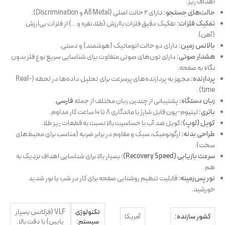
اهداف ریز.
حالت‌های جستجو:
دارای ۲ حالت اصلی (All Metal و Discrimination).
تفکیک فلزات:
تفکیک دقیق فلزات باارزش (طلا، نقره و…) از فلزات بی‌ارزش
(آهن).
بالانس زمین:
دارای دو حالت اتوماتیک (هوشمند) و دستی.
هشدار صوتی:
دارای تون‌های صوتی متفاوت برای شناسایی سریع نوع فلز بدون
نگاه به صفحه.
پردازنده:
مجهز به پردازنده‌های پرسرعت برای تحلیل داده‌ها در لحظه (Real-
time).
زبان دستگاه:
پشتیبانی از چندین زبان مختلف از جمله
فارسی
.
باتری:
لیتیوم-یون قابل شارژ با ماندگاری ۸ تا ۱۰ ساعت کار مداوم.
کویل (لوپ):
کویل ضد آب با حساسیت بالا نسبت به قطعات ریز طلا.
طراحی بدنه:
ارگونومیک، سبک و مقاوم در برابر ضربه (مناسب برای محیط‌های
سخت).
سرعت بازيابی (Recovery Speed):
بسیار بالا برای شناسایی اهداف نزدیک به
هم.
نور پس‌زمینه:
قابلیت تنظیم روشنایی صفحه برای کار در شب یا نور شدید
خورشید.
تکنولوژی
VLF (فرکانس بسیار
کشور سازنده:
آمریکا
سیستم:
پایین) با دقت بالا.