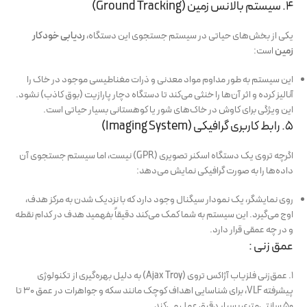
۴. سیستم بالانس زمین (Ground Tracking)
یکی از بخش‌های حیاتی در سیستم جستجوی این دستگاه،
ردیابی خودکار
زمین
است:
این سیستم به طور مداوم مواد معدنی و ذرات مغناطیسی موجود در خاک را
آنالیز کرده و اثر آن‌ها را خنثی می‌کند تا دستگاه دچار پارازیت (بوق کاذب) نشود.
این ویژگی برای کاوش در خاک‌های شور یا کوهستانی بسیار حیاتی است.
۵. رابط کاربری گرافیکی (Imaging System)
اگرچه تروی یک دستگاه اسکنر تصویری (GPR) نیست، اما سیستم جستجوی آن
داده‌ها را به صورت گرافیکی نمایش می‌دهد:
روی نمایشگر، یک نمودار سیگنال وجود دارد که با نزدیک شدن به مرکز هدف،
اوج می‌گیرد. این سیستم به شما کمک می‌کند دقیقاً بفهمید هدف در کدام نقطه
و در چه عمقی قرار دارد.
عمق زنی :
۱. عمق‌زنی فلزیاب آژاکس تروی (Ajax Troy) به دلیل بهره‌گیری از تکنولوژی
پیشرفته VLF، برای شناسایی اهداف کوچک مانند سکه و جواهرات در عمق ۳۰ تا
۵۰ سانتی‌متری بسیار دقیق عمل می‌کند.