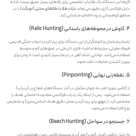
اگرچه این دستگاه یک طلایاب تخصصی برای رگه‌های بسیار عمیق نیست، اما به
دلیل فرکانس کاری دقیق، می‌تواند
ذرات طلا یا طلاهای سنتی (نویگت)
را در
مناطق کوهستانی و رودخانه‌ای شناسایی کند.
۴. کاوش در محوطه‌های باستانی (Relic Hunting)
باستان‌شناسان و کاوشگران از این دستگاه برای پیدا کردن ادوات جنگی قدیمی،
ظروف مفرغی، سرنیزه‌ها و اشیاء فلزی تاریخی در عمق‌های کم و متوسط
استفاده می‌کنند. توانایی حذف آهن در اینجا بسیار کلیدی است تا زمان برای
بیرون کشیدن ضایعات تلف نشود.
۵. نقطه‌زنی نهایی (Pinpointing)
از آژاکس تروی اغلب به عنوان مکمل در کنار دستگاه‌های شعاع‌زن (ردیاب)
استفاده می‌شود. پس از اینکه یک ردیاب فرکانسی محدوده احتمالی هدف را
مشخص کرد، از
تروی
برای پیدا کردن محل دقیق هدف (سانتی‌متری) و تشخیص
نوع فلز استفاده می‌شود.
۶. جستجو در سواحل (Beach Hunting)
به دلیل داشتن کویل (لوپ) ضد آب و سیستم بالانس زمین هوشمند، این