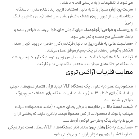
می‌شود تا تنظیمات را به درستی انجام دهند.
سرعت پردازش بسیار بالا:
به دلیل استفاده از پردازنده‌های مدرن، دستگاه
بلافاصله پس از عبور از روی هدف واکنش نشان می‌دهد (بدون تاخیر یا لنگ
زدن).
وزن سبک و طراحی ارگونومیک:
برای کاوش‌های طولانی‌مدت طراحی شده و
باعث خستگی مچ دست و کمر نمی‌شود.
حساسیت عالی به طلای ریز:
به دلیل فرکانس کاری خاص، در پیدا کردن سکه،
انگشتر و گوشواره‌های کوچک بسیار موفق عمل می‌کند.
ثبات در خاک‌های مختلف:
سیستم بالانس زمین اتوماتیک آن اجازه می‌دهد
دستگاه در خاک‌های مرطوب یا معدنی با کمترین نویز کار کند.
معایب فلزیاب آژاکس تروی
محدودیت عمق:
به عنوان یک دستگاه VLF، نباید از آن انتظار عمق‌های خیلی
زیاد (مثلاً بالای ۲.۵ یا ۳ متر) را داشت. این دستگاه برای اهداف عمیقِ بزرگ
طراحی نشده است.
قیمت نسبتاً بالا:
در مقایسه با برخی رقبای هم‌رده (مانند محصولات شرکت
مینلب یا نوکتا)، محصولات آژاکس معمولاً قیمت بالاتری دارند که بخشی از آن
مربوط به برندینگ و طراحی لوکس آن‌هاست.
حساسیت به دکل‌های برق:
مانند اکثر دستگاه‌های VLF، ممکن است در نزدیکی
خطوط فشار قوی برق دچار پارازیت و بی‌ثباتی شود.