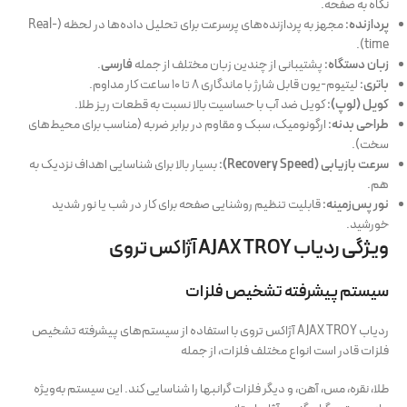
نگاه به صفحه.
پردازنده:
مجهز به پردازنده‌های پرسرعت برای تحلیل داده‌ها در لحظه (Real-
time).
زبان دستگاه:
پشتیبانی از چندین زبان مختلف از جمله
فارسی
.
باتری:
لیتیوم-یون قابل شارژ با ماندگاری ۸ تا ۱۰ ساعت کار مداوم.
کویل (لوپ):
کویل ضد آب با حساسیت بالا نسبت به قطعات ریز طلا.
طراحی بدنه:
ارگونومیک، سبک و مقاوم در برابر ضربه (مناسب برای محیط‌های
سخت).
سرعت بازيابی (Recovery Speed):
بسیار بالا برای شناسایی اهداف نزدیک به
هم.
نور پس‌زمینه:
قابلیت تنظیم روشنایی صفحه برای کار در شب یا نور شدید
خورشید.
ویژگی‌ ردیاب AJAX TROY آژاکس تروی
سیستم پیشرفته تشخیص فلزات
ردیاب AJAX TROY آژاکس تروی با استفاده از سیستم‌های پیشرفته تشخیص
فلزات قادر است انواع مختلف فلزات، از جمله
طلا، نقره، مس، آهن، و دیگر فلزات گرانبها را شناسایی کند. این سیستم به‌ویژه