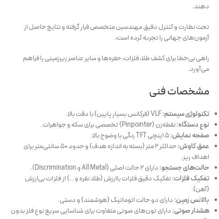
دهند.
تحت نظارت و کنترل دقیق مهندسین متخصص قرار گرفته و نتایج حاصل از
آزمون‌های جهانی را تجربه کرده است،
راهی بی‌خطا برای کشف طلا، فلزات، حفره‌ها و سایر عناصر زیرزمینی را فراهم
می‌آورد.
مشخصات فنی
تکنولوژی سیستم:
VLF (فرکانس بسیار پایین) با دقت بالا.
نوع دستگاه:
نقطه‌زن (Pinpointer) تخصصی برای سکه و جواهرات.
صفحه نمایش:
۵ اینچی TFT رنگی با وضوح بالا.
عمق کاوش:
حداکثر ۲ متر (بسته به اندازه هدف) و حدود ۵۰ سانتی‌متر برای
اهداف ریز.
حالت‌های جستجو:
دارای ۲ حالت اصلی (All Metal و Discrimination).
تفکیک فلزات:
تفکیک دقیق فلزات باارزش (طلا، نقره و…) از فلزات بی‌ارزش
(آهن).
بالانس زمین:
دارای دو حالت اتوماتیک (هوشمند) و دستی.
هشدار صوتی:
دارای تون‌های صوتی متفاوت برای شناسایی سریع نوع فلز بدون