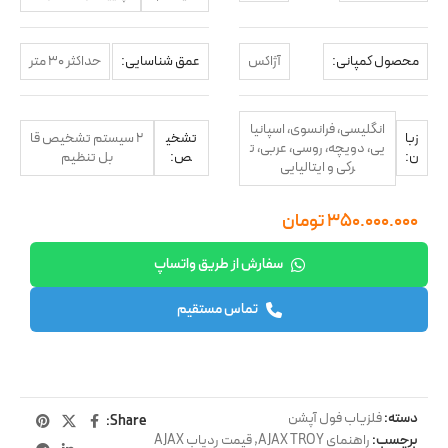
محصول کمپانی:
آژاکس
عمق شناسایی:
حداکثر 30 متر
انگلیسی، فرانسوی، اسپانیا
زبا
تشخی
2 سیستم تشخیص قا
یی، دویچه، روسی، عربی، ت
ن:
ص:
بل تنظیم
رکی و ایتالیایی
۳۵۰.۰۰۰.۰۰۰
تومان
سفارش از طریق واتساپ
تماس مستقیم
دسته:
فلزیاب فول آپشن
Share:
برچسب:
راهنمای AJAX TROY
,
قیمت ردیاب AJAX