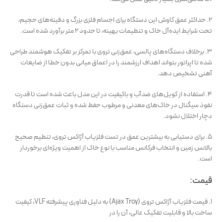
۲. حداکثر عمق کاوش این دستگاه برای اجسام فلزی بزرگ و دفینه‌های حجیم،
تحت شرایط ایده‌آل خاک و تنظیمات بهینه، تا حدود ۲ متر برآورد شده است.
۳. برخلاف دستگاه‌های پالسی، عمق‌زنی تروی با تمرکز بر تفکیک هوشمند طراحی
شده تا اپراتور بتواند اهداف ارزشمند را در اعماق میانی بدون خطا از ضایعات
آهنی تشخیص دهد.
۴. استفاده از کویل‌های ضدآب و باکیفیت در این مدل باعث شده است تا قدرت
نفوذ سیگنال در خاک‌های معدنی و مرطوب حفظ شده و ثبات عمق‌زنی دستگاه
دچار اختلال نشود.
۵. برای دستیابی به بیشترین عمق در تست فلزیاب آژاکس تروی، تنظیم صحیح
بالانس زمین و انتخاب فرکانس مناسب با نوع خاک از اهمیت ویژه‌ای برخوردار
است.
قیمت:
۱. قیمت فلزیاب آژاکس تروی (Ajax Troy) به دلیل فناوری پیشرفته VLF، کیفیت
ساخت بالا و قابلیت تفکیک عالی، آن را در