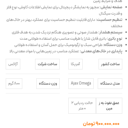
هدف و شرایط زمین
صفحه نمایش:
مجهز به نمایشگر دیجیتال برای نمایش اطلاعات کاوش، نوع فلز
و قدرت سیگنال
تنظیم حساسیت:
دارای قابلیت تنظیم حساسیت برای عملکرد بهتر در خاک‌های
مختلف
سیستم هشدار:
هشدار صوتی و تصویری هنگام نزدیک شدن به هدف فلزی
نوع باتری:
باتری قابل شارژ با ظرفیت مناسب برای استفاده طولانی مدت
وزن دستگاه:
طراحی سبک و ارگونومیک برای حمل آسان و استفاده طولانی
پایداری در خاک‌های معدنی:
عملکرد مناسب در زمین‌هایی با مواد معدنی بالا
ساخت کشور
آمریکا
ساخت شرکت
آژاکس
مدل دستگاه
Ajax Omega
وزن دستگاه
۸۰۰ گرم
عمق نفوذ به ز
حالت ردیابی 2
مین
0 متر
۹۰۰.۰۰۰.۰۰۰
تومان