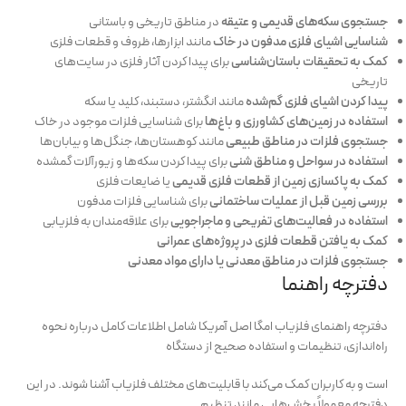
جستجوی سکه‌های قدیمی و عتیقه
در مناطق تاریخی و باستانی
شناسایی اشیای فلزی مدفون در خاک
مانند ابزارها، ظروف و قطعات فلزی
کمک به تحقیقات باستان‌شناسی
برای پیدا کردن آثار فلزی در سایت‌های
تاریخی
پیدا کردن اشیای فلزی گم‌شده
مانند انگشتر، دستبند، کلید یا سکه
استفاده در زمین‌های کشاورزی و باغ‌ها
برای شناسایی فلزات موجود در خاک
جستجوی فلزات در مناطق طبیعی
مانند کوهستان‌ها، جنگل‌ها و بیابان‌ها
استفاده در سواحل و مناطق شنی
برای پیدا کردن سکه‌ها و زیورآلات گمشده
کمک به پاکسازی زمین از قطعات فلزی قدیمی
یا ضایعات فلزی
بررسی زمین قبل از عملیات ساختمانی
برای شناسایی فلزات مدفون
استفاده در فعالیت‌های تفریحی و ماجراجویی
برای علاقه‌مندان به فلزیابی
کمک به یافتن قطعات فلزی در پروژه‌های عمرانی
جستجوی فلزات در مناطق معدنی یا دارای مواد معدنی
دفترچه راهنما
دفترچه راهنمای فلزیاب امگا اصل آمریکا شامل اطلاعات کامل درباره نحوه
راه‌اندازی، تنظیمات و استفاده صحیح از دستگاه
است و به کاربران کمک می‌کند با قابلیت‌های مختلف فلزیاب آشنا شوند. در این
دفترچه معمولاً بخش‌هایی مانند تنظیم