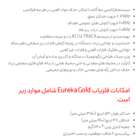
سیستم فرکانسی سه گانه با امکان حذف مواد آهنی در هر سه فرکانس
۶.4KHz جهت حداکثر عمق
20KHz جهت کاوش های عمومی اهداف
60KHz جهت کاوش ذرات ریز طلا
بهره مندی از سیستم ACCU-TRACK با دو سرعت متفاوت
حساسیت و توانایی زیاد دستگاه در زمینه کاوش فلزات ریز سطحی نظیر سکه
توانایی تفکیک فلزات آهنی و فلزات غیر آهنی
وزن سبک، طراحی ارگونومیک دستگاه و کاربری ساده و آسان آن
کارکرد در محیط های معدنی و حتی محیط هایی با زباله های فلزی سطحی زیاد
حذف تداخل رگه های معدنی خاک و نویزهای محیطی
امکانات فلزیاب Eureka Gold شامل موارد زیر
است:
حداکثر طول ۵۳ اینچ (۱۳۵۰ میلی متر)
حداقل ۴۷ اینچ (۱۱۹۰ میلی متر)
جعبه کنترل وزن * ۷۴۰ گرم
پیکربندی ۲ شافت موقعیت و نصب اختیاری