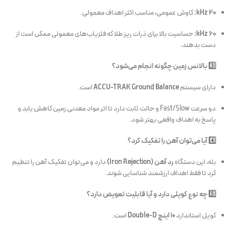
20 kHz:
کاوش عمومی، مناسب اکثر اهداف معمولی.
60 kHz:
حساسیت بالا برای ذرات ریز طلا که فلزیاب‌های معمولی ممکن است از
دست بدهند.
3️⃣ بالانس زمین چگونه انجام می‌شود؟
دارای سیستم
ACCU-TRAK Ground Balance
است.
دو سرعت Fast/Slow و حالت ثابت دارد تا اثر مواد معدنی زمین کاهش یابد و
پاسخ به اهداف واقعی بهتر شود.
4️⃣ آیا می‌توان آهن را تفکیک کرد؟
بله، این دستگاه
رد آهن (Iron Rejection)
دارد و می‌توان تفکیک آهن را تنظیم
کرد تا فقط اهداف ارزشمند شناسایی شوند.
5️⃣ چه نوع کویلی دارد و آیا قابلیت تعویض دارد؟
کویل استاندارد
10 اینچ Double-D
است.