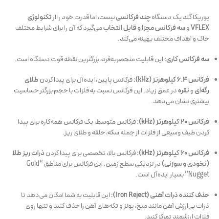
یوریکا گلد یک دستگاه
چند فرکانسی
نیست، اما قدرت خود را از
تکنولوژی
VFLEX
و
سه فرکانس مجزا و قابل انتخاب
می‌گیرد که آن را برای شرایط مختلف
خاک و اهداف مختلف بهینه می‌کند.
سه فرکانس کاری:
این قابلیت منحصر‌به‌فرد، بزرگترین نقطه قوت دستگاه است.
فرکانس ۶.۴ کیلوهرتز (kHz):
فرکانس پایین، ایده‌آل برای پیدا کردن
طلای
رگه‌ای
و
نقره
در عمق زیاد. این فرکانس نسبت به فلزات با حجم بزرگتر حساسیت
بیشتری نشان می‌دهد.
فرکانس ۲۰ کیلوهرتز (kHz):
فرکانس متوسط، یک فرکانس همه‌کاره برای پیدا
کردن طیف وسیعی از فلزات از جمله سکه، حلقه و طلای ریز.
فرکانس ۶۰ کیلوهرتز (kHz):
فرکانس بالا، تخصصی برای پیدا کردن
ذرات ریز طلا
(نخودی و سوزنی)
در نزدیکی سطح زمین. این فرکانس برای مناطق “Gold
Nugget” بسیار ایده‌آل است.
حذف کننده ذرات آهنی (Iron Reject):
این قابلیت به شما امکان می‌دهد تا
ذرات بی‌ارزش آهن مانند میخ، پونز و تکه‌های آهن را حذف کنید و تنها روی
فلزات ارزشمند تمرکز کنید.