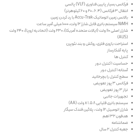
فرکانس بسیار پایین فناوری (VLF) پالسی
انتقال ۳ فرکانس (۶.۴ ، ۲۰ و ۶۰ کیلوهرتز)
بالانس زمین اتوماتیک Accu-Trak با رد کردن زمین
NiMH سیستم باتری قابل شارژ ۱۲ ولت، ۱۰۰۰ میلی آمپر ساعت
شارژر اصلی ۱۱۰ ولت (ایالات متحده آمریکا)، ۲۳۰ ولت (اتحادیه اروپا)، ۲۴۰ ولت
(AUS)
استراحت بازوی فلزی، روکش و بند نئوپرن
پایه آشکارساز
کنترل ها
حساسیت ۱ کنترل دور
آستانه ۱ کنترل دور
سطح کنترل را بچرخانید
فرکانس ۳ پوز تعویض
تراز ۳ پوز تعویض
تجهیزات جانبی
سیستم باتری قلیایی ۸ x 1.5 ولت (AA)
شارژر اتومبیل ۱۲ ولت ، پلاگین فندک سیگار
هدفون ۳۲ اهم
ضمانتنامه
جعبه کنترل ۲ سال