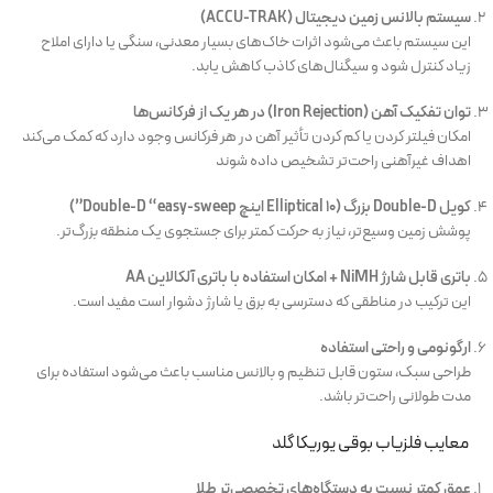
سیستم بالانس زمین دیجیتال (ACCU-TRAK)
این سیستم باعث می‌شود اثرات خاک‌های بسیار معدنی، سنگی یا دارای املاح
زیاد کنترل شود و سیگنال‌های کاذب کاهش یابد.
توان تفکیک آهن (Iron Rejection) در هر یک از فرکانس‌ها
امکان فیلتر کردن یا کم کردن تأثیر آهن در هر فرکانس وجود دارد که کمک می‌کند
اهداف غیرآهنی راحت‌تر تشخیص داده شوند
کویل Double-D بزرگ (Elliptical 10 اینچ Double-D “easy-sweep”)
پوشش زمین وسیع‌تر، نیاز به حرکت کمتر برای جستجوی یک منطقه بزرگ‌تر.
باتری قابل شارژ NiMH + امکان استفاده با باتری آلکالاین AA
این ترکیب در مناطقی که دسترسی به برق یا شارژ دشوار است مفید است.
ارگونومی و راحتی استفاده
طراحی سبک، ستون قابل تنظیم و بالانس مناسب باعث می‌شود استفاده برای
مدت طولانی راحت‌تر باشد.
معایب فلزیاب بوقی یوریکا گلد
عمق کمتر نسبت به دستگاه‌های تخصصی‌تر طلا