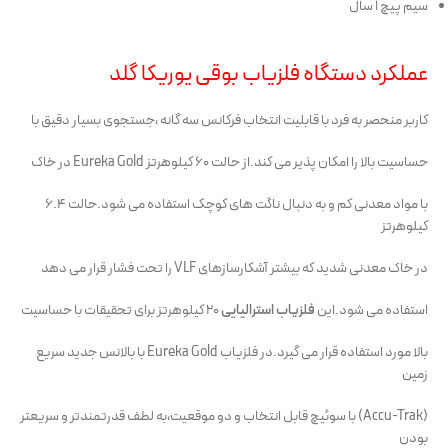
سیم پیچ ۱ سال
عملکرد دستگاه فلزیاب بوقی یوریکا گلد
کاربر منحصر به فرد با قابلیت انتخاب فرکانس سه گانه ،جستجوی بسیار دقیق با
حساسیت بالا را امکان پذیر می کند.از حالت 60 کیلوهرتز Eureka Gold در خاک
با مواد معدنی کم و به دنبال ناگت های کوچک استفاده می شود.حالت 6.4
کیلوهرتز
در خاک معدنی شدید که بیشتر آشکارسازهای VLF را تحت فشار قرار می دهد
استفاده می شود.این
فلزیاب استرالیایی
20 کیلوهرتز برای تحقیقات با حساسیت
بالا مورد استفاده قرار می گیرد.در فلزیاب Eureka Gold با بالانس جدید سریع
زمین
(Accu-Trak) با سوئیچ قابل انتخاب و دو موقعیت،به لطف قدرتمندتر و سریعتر
بودن