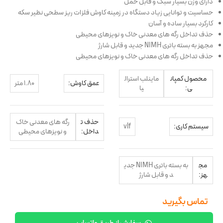
دارای وزن بسیار سبک و قابل حمل
حساسیت و توانایی زیاد دستگاه در زمینه کاوش فلزات ریز سطحی نظیر سکه
کارکرد بسیار ساده و آسان
حذف تداخل رگه های معدنی خاک و نویزهای محیطی
مجهز به بسته باتری NIMH جدید و قابل شارژ
حذف تداخل رگه های معدنی خاک و نویزهای محیطی
محصول کمپان
ماینلب استرال
عمق کاوش:
1.80 متر
ی:
یا
حذف ت
رگه های معدنی خاک
سیستم کاری:
vlf
داخل:
و نویزهای محیطی
مج
به بسته باتری NIMH جدی
هز:
د و قابل شارژ
تماس بگیرید