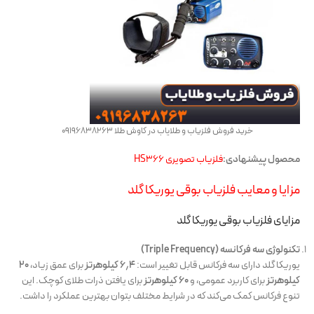
خرید فروش فلزیاب و طلایاب در کاوش طلا 09196838263
محصول پیشنهادی:
فلزیاب تصویری HS366
مزایا و معایب فلزیاب بوقی یوریکا گلد
مزایای فلزیاب بوقی یوریکا گلد
تکنولوژی سه فرکانسه (Triple Frequency)
یوریکا گلد دارای سه فرکانس قابل تغییر است:
۶٫۴ کیلوهرتز
برای عمق زیاد،
۲۰
کیلوهرتز
برای کاربرد عمومی، و
۶۰ کیلوهرتز
برای یافتن ذرات طلای کوچک. این
تنوع فرکانس کمک می‌کند که در شرایط مختلف بتوان بهترین عملکرد را داشت.