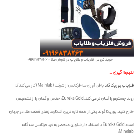
خرید فروش فلزیاب و طلایاب در کاوش طلا 09196838263
نتیجه گیری …
فلزیاب یوریکا گلد
با فن آوری سه فرکانس از شرکت (Mainlab) کار می کند که
روند جستجو را آسان تر می کند.Eureka Gold، حدس و گمان را از تشخیص
خارج کنید.یوریکا گولد یکی از همه کاره ترین آشکارسازهای قطعه طلا در جهان
است.Eureka Gold با استفاده از فناوری منحصر به فرد فرکانس سه گانه
Minelab،