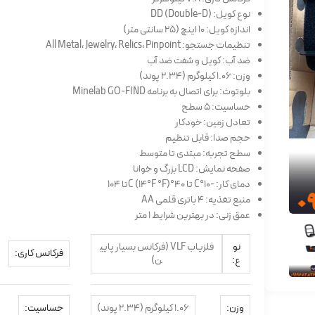
نوع کویل: DD (Double-D)
اندازه کویل: 10 اینچ (25 سانتی متر)
تنظیمات جستجو: All Metal، Jewelry، Relics، Pinpoint
ضد آب: کویل و شفت ضد آب
وزن: 1.06 کیلوگرم (2.34 پوند)
بلوتوث: برای اتصال به برنامه Minelab GO-FIND
حساسیت: 5 سطح
تعادل زمین: خودکار
حجم صدا: قابل تنظیم
سطح تجربه: مبتدی تا متوسط
صفحه نمایش: LCD بزرگ و خوانا
دمای کار: -10°C تا 40°C (14°F °F)تا 104
منبع تغذیه: 4 باتری قلمی AA
عمق زنی: در بهترین شرایط 1 متر
نو
فلزیاب VLF (فرکانس بسیار پایی
فرکانس کاری:
ع:
ن)
وزن:
1.06 کیلوگرم (2.34 پوند)
حساسیت: