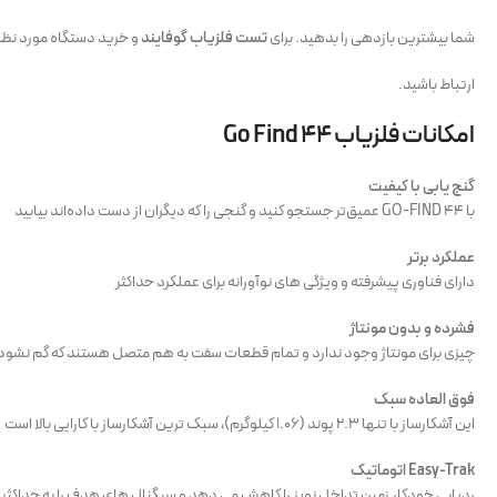
شما بیشترین بازدهی را بدهید. برای
تست فلزیاب گوفایند
و خرید دستگاه مورد نظر
ارتباط باشید.
امکانات فلزیاب Go Find 44
گنج یابی با کیفیت
با GO-FIND 44 عمیق‌تر جستجو کنید و گنجی را که دیگران از دست داده‌اند بیابید
عملکرد برتر
دارای فناوری پیشرفته و ویژگی های نوآورانه برای عملکرد حداکثر
فشرده و بدون مونتاژ
چیزی برای مونتاژ وجود ندارد و تمام قطعات سفت به هم متصل هستند که گم نشود
فوق العاده سبک
این آشکارساز با تنها 2.3 پوند (1.06 کیلوگرم)، سبک ترین آشکارساز با کارایی بالا است
Easy-Trak اتوماتیک
ردیابی خودکار زمین تداخل نویز را کاهش می دهد و سیگنال های هدف را به حداکثر 