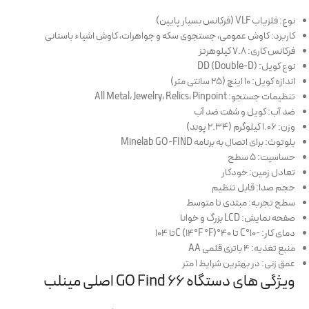
نوع: فلزیاب VLF (فرکانس بسیار پایین)
کاربرد: کاوش عمومی، جستجوی سکه و جواهرات، کاوش اشیاء باستانی
فرکانس کاری: 7.8 کیلوهرتز
نوع کویل: DD (Double-D)
اندازه کویل: 10 اینچ (25 سانتی متر)
تنظیمات جستجو: All Metal، Jewelry، Relics، Pinpoint
ضد آب: کویل و شفت ضد آب
وزن: 1.06 کیلوگرم (2.34 پوند)
بلوتوث: برای اتصال به برنامه Minelab GO-FIND
حساسیت: 5 سطح
تعادل زمین: خودکار
حجم صدا: قابل تنظیم
سطح تجربه: مبتدی تا متوسط
صفحه نمایش: LCD بزرگ و خوانا
دمای کار: -10°C تا 40°C (14°F °F)تا 104
منبع تغذیه: 4 باتری قلمی AA
عمق زنی: در بهترین شرایط 1 متر
ویژگی های دستگاه GO Find 66 اصلی مینلب