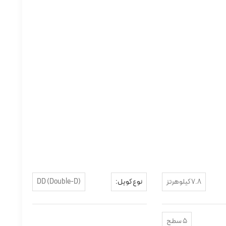
7.8 کیلوهرتز
نوع کویل:
DD (Double-D)
5 سطح