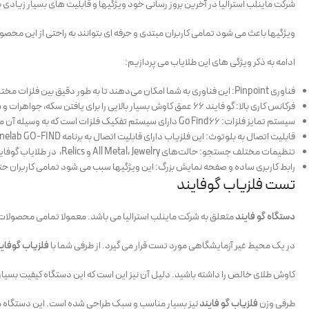
شرکت ماینلب استرالیا در آخرین بروز رسانی خود ویژگیها و قابلیت های بسیار زیادی به گوفایند 66 اضافه ک
ویژگیها باعث می شود تمامی کاربران مبتدی و حرفه ای بتوانند به راحتی از این محصول شرکت Minelab استفاد
ادامه به ذکر ویژگی های این طلایاب می پردازیم:
فناوری Pinpoint: این فناوری به شما امکان می‌دهند تا به طور دقیق بین فلزات مختلف تمایز قائل شوید و ناخالصی‌ها را شناسایی و رد کنید.
فرکانس کاری بالا: گو فایند 66 عمق کاوش بسیار بالایی را برای یافتن سکه، جواهرات و سایر اشیاء با ارزش در زیر زمین ارائه می دهد.
سیستم تمایز فلزات: Go Find66 دارای سیستم تفکیک فلزات است که به وسیله آن می توان فلزات مختلف را از هم جدا کرد در زمان و تلاش خود صرفه‌جویی کنید.
قابلیت اتصال به بلوتوث: این فلزیاب دارای قابلیت اتصال به برنامه Minelab GO-FIND برای کنترل تنظیمات، ردیابی یافته‌ها و دسترسی به آموزش‌ها را دارد.
تنظیمات مختلف جستجو: حالت‌های All Metal، Jewelry و Relics، در طلایاب گوفایند66 به شما امکان می‌دهد تا کاوش خود را بر اساس نیازهایتان تنظیم کنید.
رابط کاربری ساده و صفحه نمایش بزرگ: این ویژگیها سبب می شود تمامی کاربران حتی کسانی که مبتدی هستند بتوانند به راحتی از گنج یاب o Find
تست فلزیاب گوفایند
دستگاه گو فایند
متعلق به شرکت ماینلب استرالیا می باشد. معمولا تمامی محصولات شرک
در یک محیط غیر آزمایشگاهی مورد تست قرار می گیرد. از طرفی شما با
فلزیاب گوفای
کاوش طلای خالص را داشته باشید. دلیل آن نیز این است که این دستگاه کیفیت بسیار 
طرفی وزن
فلزیاب گو فایند
نیز بسیار مناسب و سبک طراحی شده است. این دستگاه می 