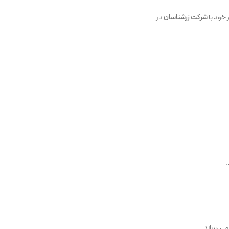
 خود با
شرکت زرشناسان
در
.
می رساند.