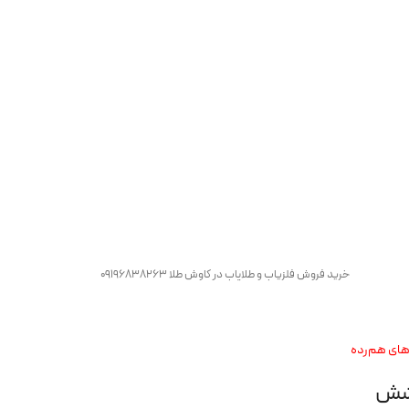
خرید فروش فلزیاب و طلایاب در کاوش طلا 09196838263
 شش