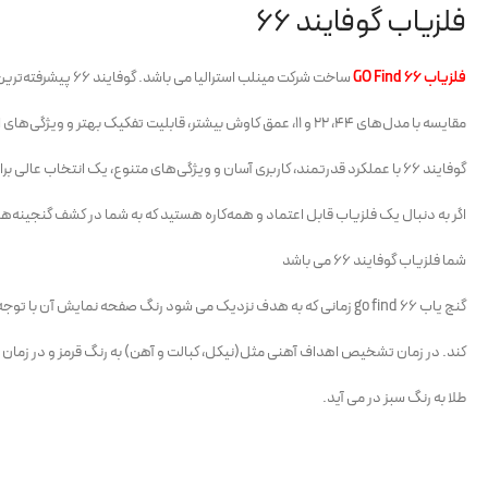
فلزیاب گوفایند 66
فلزیاب GO Find 66
ساخت شرکت مینلب استرالیا می باشد. گوفایند 66 پیشرفته‌ترین مدل در سری گوفایند است و در
مقایسه با مدل‌های 44، 22 و 11، عمق کاوش بیشتر، قابلیت تفکیک بهتر و ویژگی‌های اضافی مانند بلوتوث را ارائه می‌دهد.
گوفایند 66 با عملکرد قدرتمند، کاربری آسان و ویژگی‌های متنوع، یک انتخاب عالی برای گنج‌یابی در سطوح مختلف است.
اگر به دنبال یک فلزیاب قابل اعتماد و همه‌کاره هستید که به شما در کشف گنجینه‌ه
شما فلزیاب گوفایند 66 می باشد
گنج یاب go find 66 زمانی که به هدف نزدیک می شود رنگ صفحه نمایش آن با توجه به نوع فلز موجود در خاک تغییر می
کند. در زمان تشخیص اهداف آهنی مثل(نیکل، کبالت و آهن) به رنگ قرمز و در زمان
طلا به رنگ سبز در می آید.