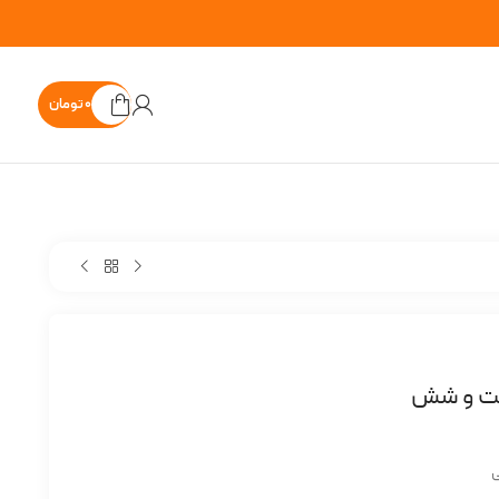
۰
تومان
صت و شش
ی